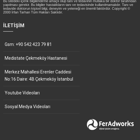
Bu sitedeki içerik bilgilendirme amaçlı olup tanı ve tedavinin mutlaka bir doktor tarafından
yapılması gerekir. Bu bilgiler hastalıkların tanı ve tedavisinde kullanılmamalıdır. Tanı ve
tedavide doktorun kişisel bilgi, deneyim ve yeteneği en önemli faktördür. Copyright ©
2000 İrfan Tarhan Tüm Hakları Saklıdır.
İLETIŞIM
Gsm: +90 542 423 79 81
Medistate Çekmeköy Hastanesi
Merkez Mahallesi Erenler Caddesi
No:16 Daire: 4B Çekmeköy İstanbul
Youtube Videoları
Sosyal Medya Videoları