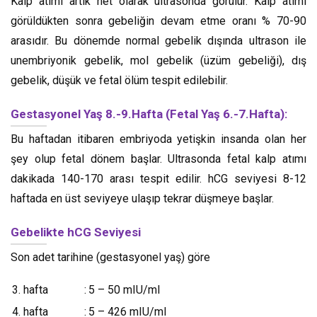
Kalp atımı artık net olarak ultrasonda görülür. Kalp atımı
görüldükten sonra gebeliğin devam etme oranı % 70-90
arasıdır. Bu dönemde normal gebelik dışında ultrason ile
unembriyonik gebelik, mol gebelik (üzüm gebeliği), dış
gebelik, düşük ve fetal ölüm tespit edilebilir.
Gestasyonel Yaş 8.-9.Hafta (Fetal Yaş 6.-7.Hafta):
Bu haftadan itibaren embriyoda yetişkin insanda olan her
şey olup fetal dönem başlar. Ultrasonda fetal kalp atımı
dakikada 140-170 arası tespit edilir. hCG seviyesi 8-12
haftada en üst seviyeye ulaşıp tekrar düşmeye başlar.
Gebelikte hCG Seviyesi
Son adet tarihine (gestasyonel yaş) göre
3. hafta
:
5 – 50 mIU/ml
4. hafta
:
5 – 426 mIU/ml