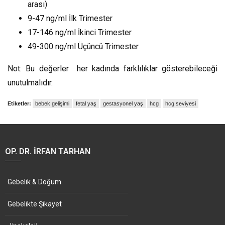
arası)
9-47 ng/ml İlk Trimester
17-146 ng/ml İkinci Trimester
49-300 ng/ml Üçüncü Trimester
Not: Bu değerler her kadında farklılıklar gösterebileceği
unutulmalıdır.
Etiketler:
bebek gelişimi
fetal yaş
gestasyonel yaş
hcg
hcg seviyesi
OP. DR. İRFAN TARHAN
Gebelik & Doğum
Gebelikte Şikayet