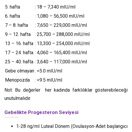
5. hafta
:
18 – 7,340 mIU/ml
6. hafta
:
1,080 – 56,500 mIU/ml
7 – 8. hafta
:
7,650 – 229,000 mIU/ml
9 – 12. hafta
:
25,700 – 288,000 mIU/ml
13 – 16. hafta
:
13,300 – 254,000 mIU/ml
17 – 24. hafta
:
4,060 – 165,400 mIU/ml
25 – 40. hafta
:
3,640 – 117,000 mIU/ml
Gebe olmayan
:
<5.0 mIU/ml
Menopozda
:
<9.5 mIU/ml
Not: Bu değerler her kadında farklılıklar gösterebileceği
unutulmalıdır.
Gebelikte Progesteron Seviyesi
1-28 ng/ml Luteal Dönem (Ovulasyon-Adet başlangıcı