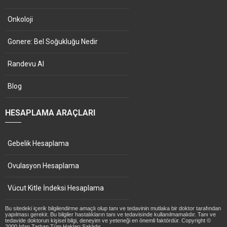
Onkoloji
Gonere: Bel Soğukluğu Nedir
Randevu Al
Blog
HESAPLAMA ARAÇLARI
Gebelik Hesaplama
Ovulasyon Hesaplama
Vücut Kitle İndeksi Hesaplama
Bu sitedeki içerik bilgilendirme amaçlı olup tanı ve tedavinin mutlaka bir doktor tarafından
yapılması gerekir. Bu bilgiler hastalıkların tanı ve tedavisinde kullanılmamalıdır. Tanı ve
tedavide doktorun kişisel bilgi, deneyim ve yeteneği en önemli faktördür. Copyright ©
2000 İrfan Tarhan Tüm Hakları Saklıdır.