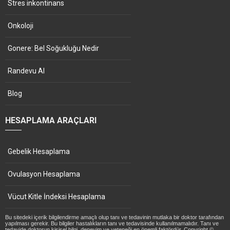
Stres inkontinans
Onkoloji
Gonere: Bel Soğukluğu Nedir
Randevu Al
Blog
HESAPLAMA ARAÇLARI
Gebelik Hesaplama
Ovulasyon Hesaplama
Vücut Kitle İndeksi Hesaplama
Bu sitedeki içerik bilgilendirme amaçlı olup tanı ve tedavinin mutlaka bir doktor tarafından
yapılması gerekir. Bu bilgiler hastalıkların tanı ve tedavisinde kullanılmamalıdır. Tanı ve
tedavide doktorun kişisel bilgi, deneyim ve yeteneği en önemli faktördür. Copyright ©