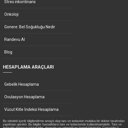
Stres inkontinans
Onkoloji
Gonere: Bel Soğukluğu Nedir
Randevu Al
Blog
HESAPLAMA ARAÇLARI
Gebelik Hesaplama
Ovulasyon Hesaplama
Vücut Kitle İndeksi Hesaplama
Bu sitedeki içerik bilgilendirme amaçlı olup tanı ve tedavinin mutlaka bir doktor tarafından
yapılması gerekir. Bu bilgiler hastalıkların tanı ve tedavisinde kullanılmamalıdır. Tanı ve
tedavide doktorun kişisel bilgi, deneyim ve yeteneği en önemli faktördür. Copyright ©