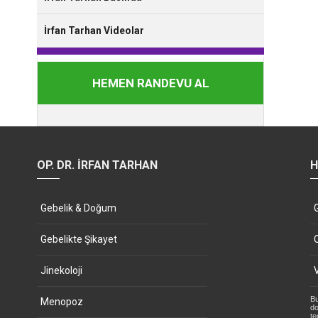
İrfan Tarhan Videolar
HEMEN RANDEVU AL
OP. DR. İRFAN TARHAN
H
Gebelik & Doğum
Gebelikte Şikayet
Jinekoloji
Bu
Menopoz
do
te