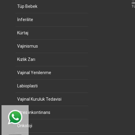
de
Tüp Bebek
Tü
İnferilite
Kürtaj
Vajinismus
Kızlık Zarı
Vajinal Yenilenme
Labioplasti
Vajinal Kuruluk Tedavisi
Stres inkontinans
Onkoloji