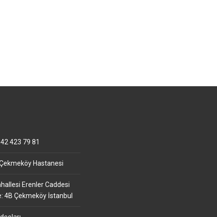
42 423 79 81
 Çekmeköy Hastanesi
allesi Erenler Caddesi
e: 4B Çekmeköy İstanbul