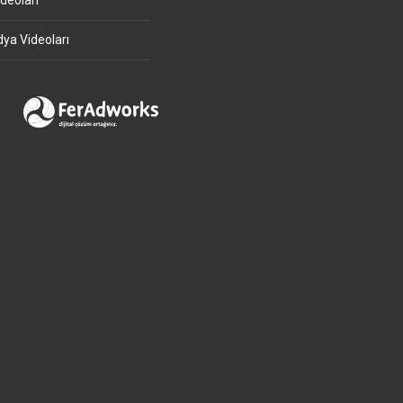
deoları
ya Videoları