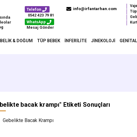
Vaj
info@irfantarhan.com
Telefon
Tüp
0542 423 79 81
Geb
sında
WhatsApp
deolar
Kurt
og
Mesaj Gönder
BELIK & DOĞUM
TÜP BEBEK
İNFERILITE
JINEKOLOJI
GENITAL
belikte bacak krampı
" Etiketi Sonuçları
Gebelikte Bacak Krampı