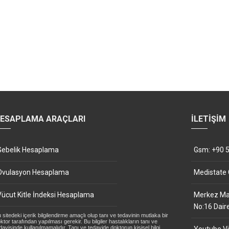
ESAPLAMA ARAÇLARI
İLETIŞIM
Gebelik Hesaplama
Gsm: +90 5
Ovulasyon Hesaplama
Medistate
Vücut Kitle İndeksi Hesaplama
Merkez Mah
No:16 Dair
 sitedeki içerik bilgilendirme amaçlı olup tanı ve tedavinin mutlaka bir
ktor tarafından yapılması gerekir. Bu bilgiler hastalıkların tanı ve
davisinde kullanılmamalıdır. Tanı ve tedavide doktorun kişisel bilgi,