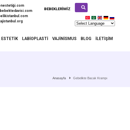
enestetiği.com
BEBEKLERIMIZ
bebektedavisi.com
elikistanbul.com
ajistanbul.org
 ESTETIK
LABIOPLASTI
VAJINISMUS
BLOG
İLETIŞIM
Anasayfa
Gebelikte Bacak Krampı