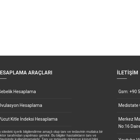
ESAPLAMA ARAÇLARI
İLETIŞIM
Gebelik Hesaplama
Gsm: +90 5
Ovulasyon Hesaplama
Medistate
Vücut Kitle İndeksi Hesaplama
Merkez Mah
No:16 Dair
 sitedeki içerik bilgilendirme amaçlı olup tanı ve tedavinin mutlaka bir
ktor tarafından yapılması gerekir. Bu bilgiler hastalıkların tanı ve
davisinde kullanılmamalıdır. Tanı ve tedavide doktorun kişisel bilgi,