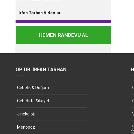
İrfan Tarhan Videolar
HEMEN RANDEVU AL
OP. DR. İRFAN TARHAN
H
Gebelik & Doğum
Gebelikte Şikayet
Jinekoloji
Bu
Menopoz
do
te