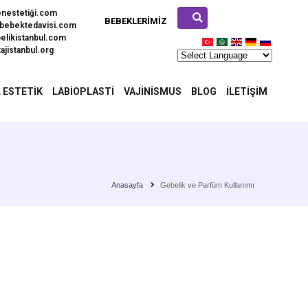
enestetiği.com
BEBEKLERIMIZ
bebektedavisi.com
elikistanbul.com
ajistanbul.org
 ESTETIK
LABIOPLASTI
VAJINISMUS
BLOG
İLETIŞIM
Anasayfa
Gebelik ve Parfüm Kullanımı