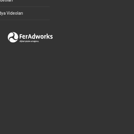
deoları
ya Videoları