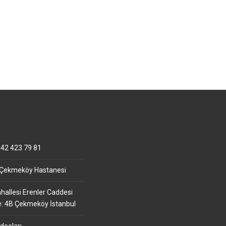
42 423 79 81
 Çekmeköy Hastanesi
allesi Erenler Caddesi
e: 4B Çekmeköy İstanbul