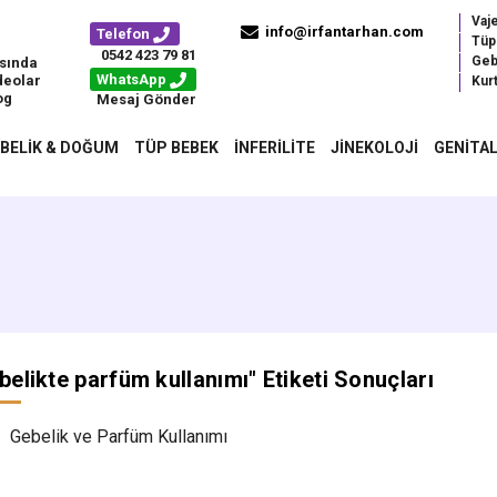
Vaj
info@irfantarhan.com
Telefon
Tüp
0542 423 79 81
Geb
sında
WhatsApp
deolar
Kurt
og
Mesaj Gönder
BELIK & DOĞUM
TÜP BEBEK
İNFERILITE
JINEKOLOJI
GENITAL
belikte parfüm kullanımı
" Etiketi Sonuçları
Gebelik ve Parfüm Kullanımı