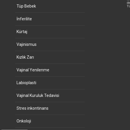
de
Tüp Bebek
Tü
İnferilite
Kürtaj
Vajinismus
Kızlık Zarı
Vajinal Yenilenme
Labioplasti
Vajinal Kuruluk Tedavisi
Stres inkontinans
Onkoloji