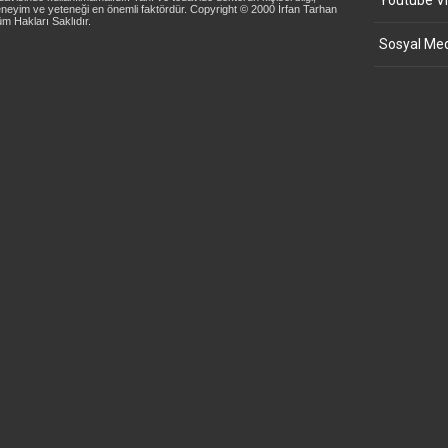
Youtube Vi
neyim ve yeteneği en önemli faktördür. Copyright © 2000 İrfan Tarhan
m Hakları Saklıdır.
Sosyal Med