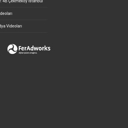
e: 4B Çekmeköy İstanbul
deoları
ya Videoları