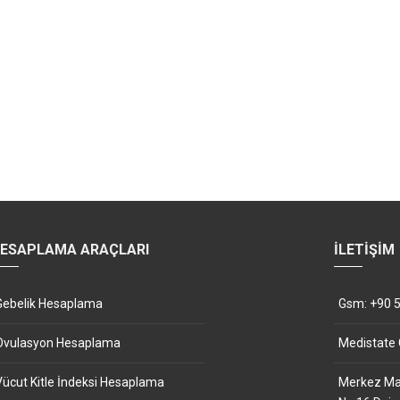
ESAPLAMA ARAÇLARI
İLETIŞIM
Gebelik Hesaplama
Gsm: +90 5
Ovulasyon Hesaplama
Medistate
Vücut Kitle İndeksi Hesaplama
Merkez Mah