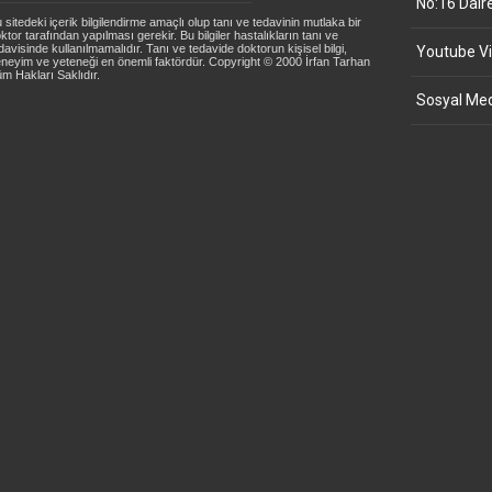
No:16 Dair
 sitedeki içerik bilgilendirme amaçlı olup tanı ve tedavinin mutlaka bir
ktor tarafından yapılması gerekir. Bu bilgiler hastalıkların tanı ve
davisinde kullanılmamalıdır. Tanı ve tedavide doktorun kişisel bilgi,
Youtube Vi
neyim ve yeteneği en önemli faktördür. Copyright © 2000 İrfan Tarhan
m Hakları Saklıdır.
Sosyal Med