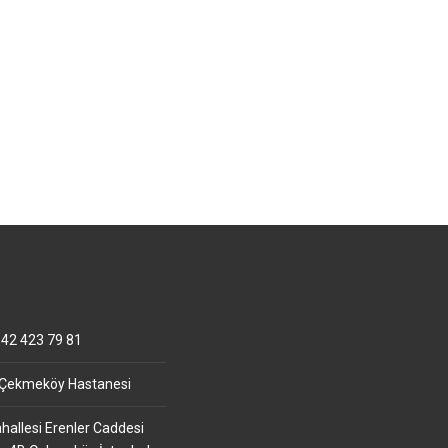
42 423 79 81
 Çekmeköy Hastanesi
allesi Erenler Caddesi