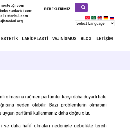
enestetiği.com
BEBEKLERIMIZ
bebektedavisi.com
elikistanbul.com
ajistanbul.org
 ESTETIK
LABIOPLASTI
VAJINISMUS
BLOG
İLETIŞIM
enli olmasına rağmen parfümler karşı daha duyarlı hale
ğrısına neden olabilir. Bazı problemlerin olmasını
e uygun parfümü kullanmanız daha doğru olur.
i ve daha hafif olmaları nedeniyle gebelikte tercih