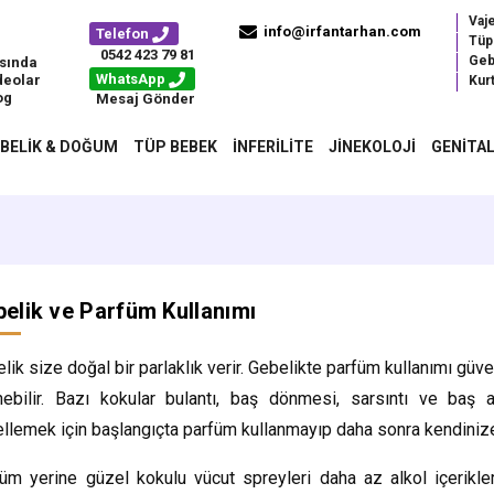
Vaj
info@irfantarhan.com
Telefon
Tüp
0542 423 79 81
Geb
sında
WhatsApp
deolar
Kurt
og
Mesaj Gönder
BELIK & DOĞUM
TÜP BEBEK
İNFERILITE
JINEKOLOJI
GENITAL
elik ve Parfüm Kullanımı
lik size doğal bir parlaklık verir. Gebelikte parfüm kullanımı güv
nebilir. Bazı kokular bulantı, baş dönmesi, sarsıntı ve baş a
llemek için başlangıçta parfüm kullanmayıp daha sonra kendiniz
üm yerine güzel kokulu vücut spreyleri daha az alkol içerikler