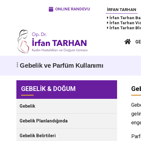
ONLINE RANDEVU
İRFAN TARHAN
İrfan Tarhan
Ba
İrfan Tarhan
Vi
İrfan Tarhan
Bl
GE
Gebelik ve Parfüm Kullanımı
GEBELİK & DOĞUM
Geb
Gebe
Gebelik
geli
Gebelik Planlandığında
enge
Gebelik Belirtileri
Parf