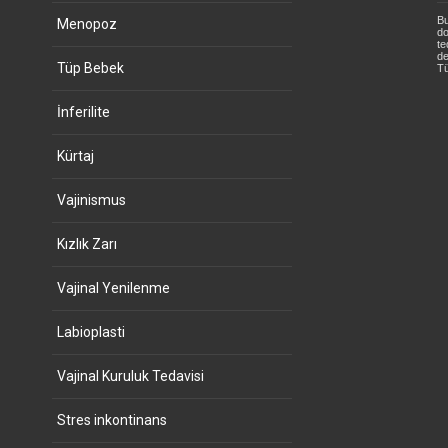
Bu
Menopoz
do
te
de
Tüp Bebek
Tü
İnferilite
Kürtaj
Vajinismus
Kızlık Zarı
Vajinal Yenilenme
Labioplasti
Vajinal Kuruluk Tedavisi
Stres inkontinans