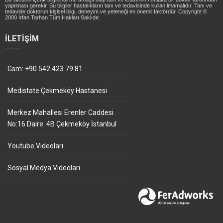
yapılması gerekir. Bu bilgiler hastalıkların tanı ve tedavisinde kullanılmamalıdır. Tanı ve
tedavide doktorun kişisel bilgi, deneyim ve yeteneği en önemli faktördür. Copyright ©
2000 İrfan Tarhan Tüm Hakları Saklıdır.
İLETIŞIM
Gsm: +90 542 423 79 81
Medistate Çekmeköy Hastanesi
Merkez Mahallesi Erenler Caddesi
No:16 Daire: 4B Çekmeköy İstanbul
Youtube Videoları
Sosyal Medya Videoları