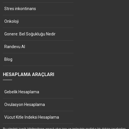
Stres inkontinans
Onkoloji
Gonere: Bel Soğukluğu Nedir
Randevu Al
Blog
HESAPLAMA ARAÇLARI
Gebelik Hesaplama
Ovulasyon Hesaplama
Vücut Kitle İndeksi Hesaplama
Bu sitedeki içerik bilgilendirme amaçlı olup tanı ve tedavinin mutlaka bir doktor tarafından