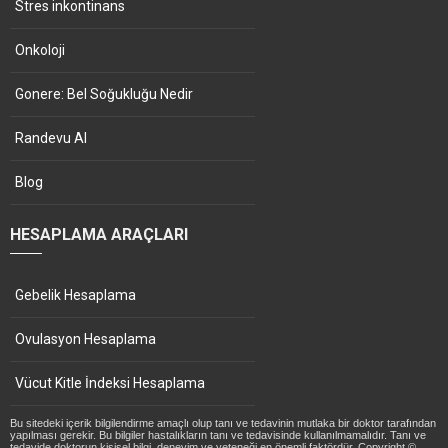
Stres inkontinans
Onkoloji
Gonere: Bel Soğukluğu Nedir
Randevu Al
Blog
HESAPLAMA ARAÇLARI
Gebelik Hesaplama
Ovulasyon Hesaplama
Vücut Kitle İndeksi Hesaplama
Bu sitedeki içerik bilgilendirme amaçlı olup tanı ve tedavinin mutlaka bir doktor tarafından
yapılması gerekir. Bu bilgiler hastalıkların tanı ve tedavisinde kullanılmamalıdır. Tanı ve
tedavide doktorun kişisel bilgi, deneyim ve yeteneği en önemli faktördür. Copyright ©