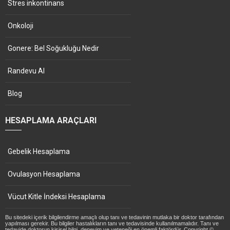
Stres inkontinans
Onkoloji
Gonere: Bel Soğukluğu Nedir
Randevu Al
Blog
HESAPLAMA ARAÇLARI
Gebelik Hesaplama
Ovulasyon Hesaplama
Vücut Kitle İndeksi Hesaplama
Bu sitedeki içerik bilgilendirme amaçlı olup tanı ve tedavinin mutlaka bir doktor tarafından
yapılması gerekir. Bu bilgiler hastalıkların tanı ve tedavisinde kullanılmamalıdır. Tanı ve
tedavide doktorun kişisel bilgi, deneyim ve yeteneği en önemli faktördür. Copyright ©