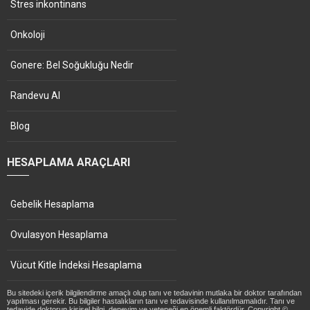
Stres inkontinans
Onkoloji
Gonere: Bel Soğukluğu Nedir
Randevu Al
Blog
HESAPLAMA ARAÇLARI
Gebelik Hesaplama
Ovulasyon Hesaplama
Vücut Kitle İndeksi Hesaplama
Bu sitedeki içerik bilgilendirme amaçlı olup tanı ve tedavinin mutlaka bir doktor tarafından
yapılması gerekir. Bu bilgiler hastalıkların tanı ve tedavisinde kullanılmamalıdır. Tanı ve
tedavide doktorun kişisel bilgi, deneyim ve yeteneği en önemli faktördür. Copyright ©