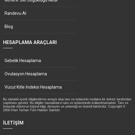
Gonere: Bel Soğukluğu Nedir
Randevu Al
Blog
HESAPLAMA ARAÇLARI
Gebelik Hesaplama
Ovulasyon Hesaplama
Vücut Kitle İndeksi Hesaplama
Bu sitedeki içerik bilgilendirme amaçlı olup tanı ve tedavinin mutlaka bir doktor tarafından
yapılması gerekir. Bu bilgiler hastalıkların tanı ve tedavisinde kullanılmamalıdır. Tanı ve
tedavide doktorun kişisel bilgi, deneyim ve yeteneği en önemli faktördür. Copyright ©
2000 İrfan Tarhan Tüm Hakları Saklıdır.
İLETIŞIM