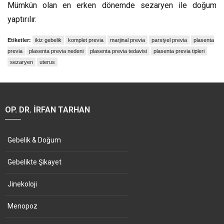
Mümkün olan en erken dönemde sezaryen ile doğum
yaptırılır.
Etiketler:
ikiz gebelik
komplet previa
marjinal previa
parsiyel previa
plasenta
previa
plasenta previa nedeni
plasenta previa tedavisi
plasenta previa tipleri
sezaryen
uterus
OP. DR. İRFAN TARHAN
Gebelik & Doğum
Gebelikte Şikayet
Jinekoloji
Menopoz