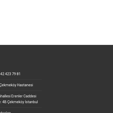
42 423 79 81
 Çekmeköy Hastanesi
allesi Erenler Caddesi
e: 4B Çekmeköy İstanbul