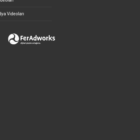
deoları
ya Videoları