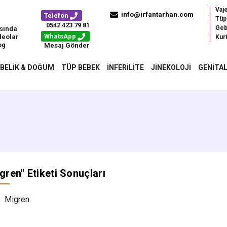
Vaj
info@irfantarhan.com
Telefon
Tüp
0542 423 79 81
Geb
sında
WhatsApp
deolar
Kurt
og
Mesaj Gönder
BELIK & DOĞUM
TÜP BEBEK
İNFERILITE
JINEKOLOJI
GENITAL
gren
" Etiketi Sonuçları
Migren