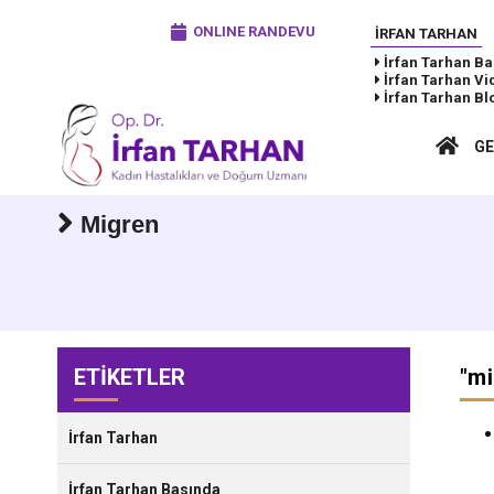
ONLINE RANDEVU
İRFAN TARHAN
İrfan Tarhan
Ba
İrfan Tarhan
Vi
İrfan Tarhan
Bl
GE
Migren
ETİKETLER
"
mi
İrfan Tarhan
İrfan Tarhan Basında