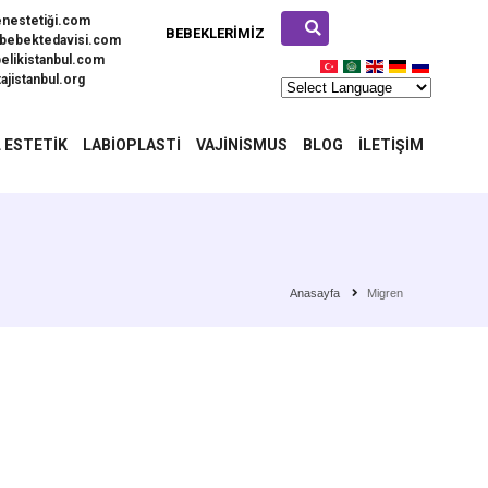
enestetiği.com
BEBEKLERIMIZ
bebektedavisi.com
elikistanbul.com
ajistanbul.org
 ESTETIK
LABIOPLASTI
VAJINISMUS
BLOG
İLETIŞIM
Anasayfa
Migren