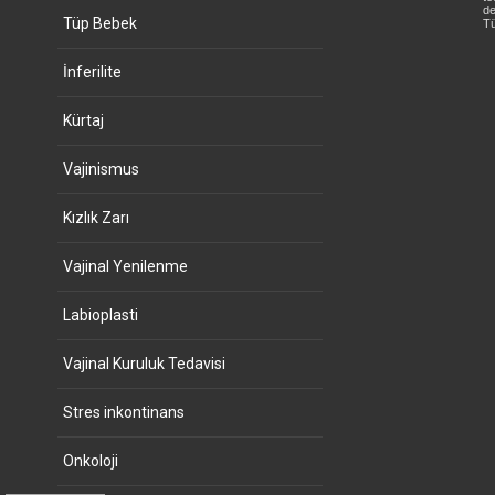
de
Tüp Bebek
Tü
İnferilite
Kürtaj
Vajinismus
Kızlık Zarı
Vajinal Yenilenme
Labioplasti
Vajinal Kuruluk Tedavisi
Stres inkontinans
Onkoloji