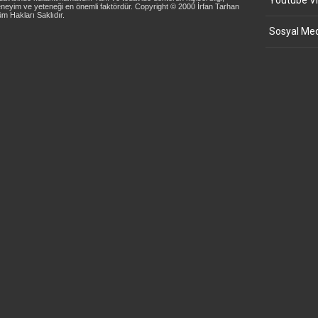
Youtube Vi
neyim ve yeteneği en önemli faktördür. Copyright © 2000 İrfan Tarhan
m Hakları Saklıdır.
Sosyal Med