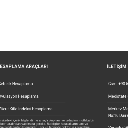
ESAPLAMA ARAÇLARI
İLETIŞIM
Gebelik Hesaplama
Gsm: +90 5
Ovulasyon Hesaplama
Medistate
Vücut Kitle İndeksi Hesaplama
Merkez Mah
No:16 Dair
 sitedeki içerik bilgilendirme amaçlı olup tanı ve tedavinin mutlaka bir
ktor tarafından yapılması gerekir. Bu bilgiler hastalıkların tanı ve
davisinde kullanılmamalıdır. Tanı ve tedavide doktorun kişisel bilgi,