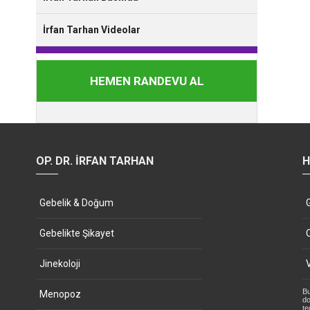
İrfan Tarhan Videolar
HEMEN RANDEVU AL
OP. DR. İRFAN TARHAN
H
Gebelik & Doğum
Gebelikte Şikayet
Jinekoloji
Bu
Menopoz
do
te