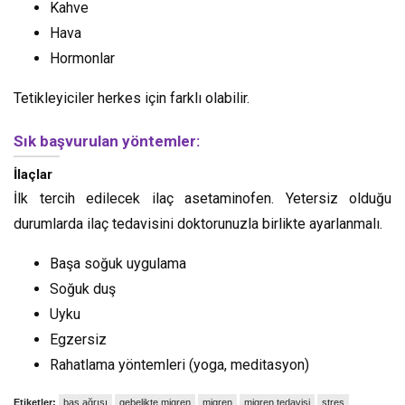
Kahve
Hava
Hormonlar
Tetikleyiciler herkes için farklı olabilir.
Sık başvurulan yöntemler:
İlaçlar
İlk tercih edilecek ilaç asetaminofen. Yetersiz olduğu
durumlarda ilaç tedavisini doktorunuzla birlikte ayarlanmalı.
Başa soğuk uygulama
Soğuk duş
Uyku
Egzersiz
Rahatlama yöntemleri (yoga, meditasyon)
Etiketler:
baş ağrısı
gebelikte migren
migren
migren tedavisi
stres