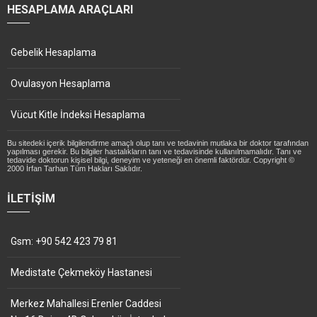
HESAPLAMA ARAÇLARI
Gebelik Hesaplama
Ovulasyon Hesaplama
Vücut Kitle İndeksi Hesaplama
Bu sitedeki içerik bilgilendirme amaçlı olup tanı ve tedavinin mutlaka bir doktor tarafından
yapılması gerekir. Bu bilgiler hastalıkların tanı ve tedavisinde kullanılmamalıdır. Tanı ve
tedavide doktorun kişisel bilgi, deneyim ve yeteneği en önemli faktördür. Copyright ©
2000 İrfan Tarhan Tüm Hakları Saklıdır.
İLETIŞIM
Gsm: +90 542 423 79 81
Medistate Çekmeköy Hastanesi
Merkez Mahallesi Erenler Caddesi