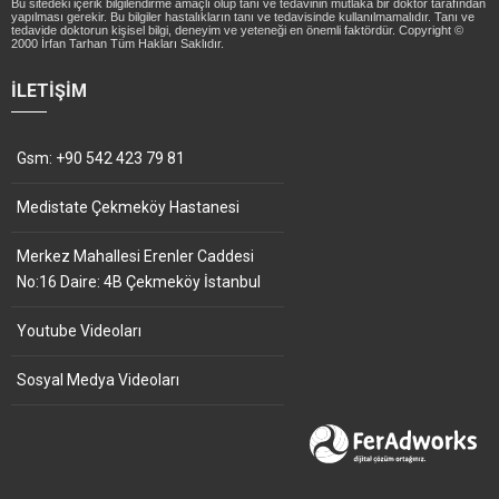
Bu sitedeki içerik bilgilendirme amaçlı olup tanı ve tedavinin mutlaka bir doktor tarafından
yapılması gerekir. Bu bilgiler hastalıkların tanı ve tedavisinde kullanılmamalıdır. Tanı ve
tedavide doktorun kişisel bilgi, deneyim ve yeteneği en önemli faktördür. Copyright ©
2000 İrfan Tarhan Tüm Hakları Saklıdır.
İLETIŞIM
Gsm: +90 542 423 79 81
Medistate Çekmeköy Hastanesi
Merkez Mahallesi Erenler Caddesi
No:16 Daire: 4B Çekmeköy İstanbul
Youtube Videoları
Sosyal Medya Videoları