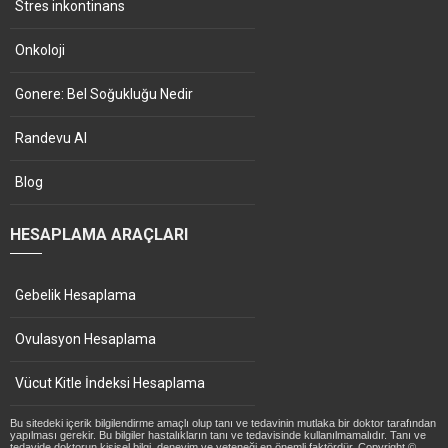
Stres inkontinans
Onkoloji
Gonere: Bel Soğukluğu Nedir
Randevu Al
Blog
HESAPLAMA ARAÇLARI
Gebelik Hesaplama
Ovulasyon Hesaplama
Vücut Kitle İndeksi Hesaplama
Bu sitedeki içerik bilgilendirme amaçlı olup tanı ve tedavinin mutlaka bir doktor tarafından
yapılması gerekir. Bu bilgiler hastalıkların tanı ve tedavisinde kullanılmamalıdır. Tanı ve
tedavide doktorun kişisel bilgi, deneyim ve yeteneği en önemli faktördür. Copyright ©