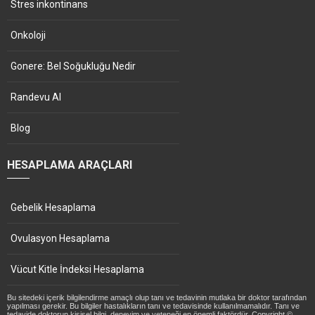
Stres inkontinans
Onkoloji
Gonere: Bel Soğukluğu Nedir
Randevu Al
Blog
HESAPLAMA ARAÇLARI
Gebelik Hesaplama
Ovulasyon Hesaplama
Vücut Kitle İndeksi Hesaplama
Bu sitedeki içerik bilgilendirme amaçlı olup tanı ve tedavinin mutlaka bir doktor tarafından
yapılması gerekir. Bu bilgiler hastalıkların tanı ve tedavisinde kullanılmamalıdır. Tanı ve
tedavide doktorun kişisel bilgi, deneyim ve yeteneği en önemli faktördür. Copyright ©