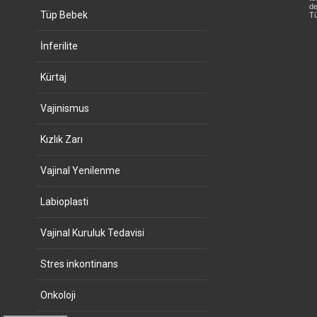
de
Tüp Bebek
Tü
İnferilite
Kürtaj
Vajinismus
Kızlık Zarı
Vajinal Yenilenme
Labioplasti
Vajinal Kuruluk Tedavisi
Stres inkontinans
Onkoloji