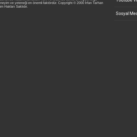
Youtube Vi
neyim ve yeteneği en önemli faktördür. Copyright © 2000 İrfan Tarhan
m Hakları Saklıdır.
Sosyal Med