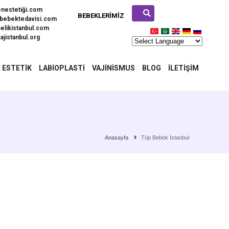
enestetiği.com
BEBEKLERIMIZ
bebektedavisi.com
elikistanbul.com
ajistanbul.org
 ESTETIK
LABIOPLASTI
VAJINISMUS
BLOG
İLETIŞIM
Anasayfa
Tüp Bebek İstanbul