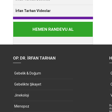
İrfan Tarhan Videolar
HEMEN RANDEVU AL
OP. DR. İRFAN TARHAN
H
Gebelik & Doğum
Gebelikte Şikayet
Jinekoloji
Bu
Menopoz
do
te