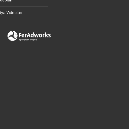
deoları
ya Videoları