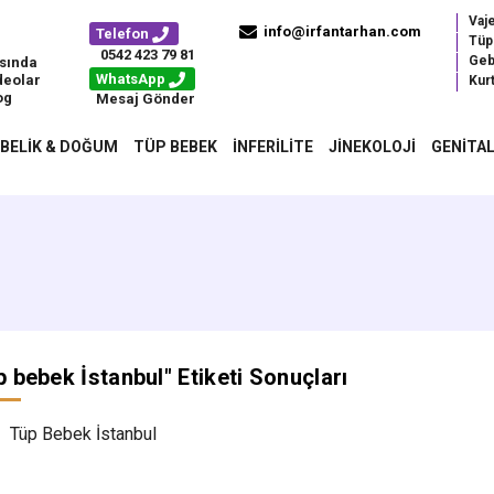
Vaj
info@irfantarhan.com
Telefon
Tüp
0542 423 79 81
Geb
sında
WhatsApp
deolar
Kurt
og
Mesaj Gönder
BELIK & DOĞUM
TÜP BEBEK
İNFERILITE
JINEKOLOJI
GENITAL
p bebek İstanbul
" Etiketi Sonuçları
Tüp Bebek İstanbul