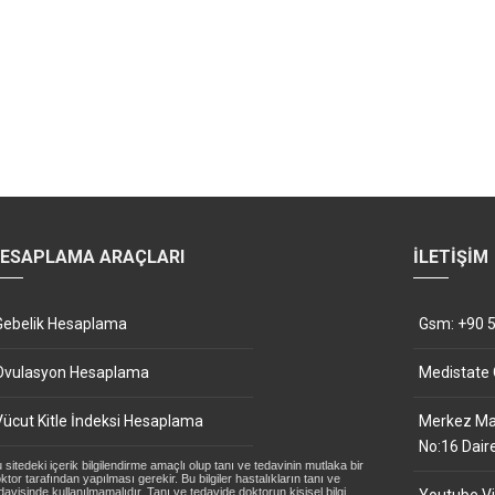
ESAPLAMA ARAÇLARI
İLETIŞIM
Gebelik Hesaplama
Gsm: +90 5
Ovulasyon Hesaplama
Medistate
Vücut Kitle İndeksi Hesaplama
Merkez Mah
No:16 Dair
 sitedeki içerik bilgilendirme amaçlı olup tanı ve tedavinin mutlaka bir
ktor tarafından yapılması gerekir. Bu bilgiler hastalıkların tanı ve
davisinde kullanılmamalıdır. Tanı ve tedavide doktorun kişisel bilgi,