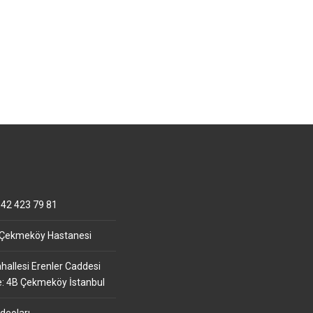
42 423 79 81
 Çekmeköy Hastanesi
allesi Erenler Caddesi
e: 4B Çekmeköy İstanbul