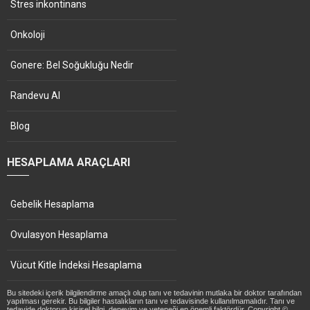
Stres inkontinans
Onkoloji
Gonere: Bel Soğukluğu Nedir
Randevu Al
Blog
HESAPLAMA ARAÇLARI
Gebelik Hesaplama
Ovulasyon Hesaplama
Vücut Kitle İndeksi Hesaplama
Bu sitedeki içerik bilgilendirme amaçlı olup tanı ve tedavinin mutlaka bir doktor tarafından
yapılması gerekir. Bu bilgiler hastalıkların tanı ve tedavisinde kullanılmamalıdır. Tanı ve
tedavide doktorun kişisel bilgi, deneyim ve yeteneği en önemli faktördür. Copyright ©