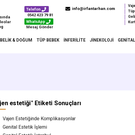
Vaj
info@irfantarhan.com
Telefon
Tüp
0542 423 79 81
Geb
sında
WhatsApp
deolar
Kurt
og
Mesaj Gönder
BELIK & DOĞUM
TÜP BEBEK
İNFERILITE
JINEKOLOJI
GENITAL
jen estetiği
" Etiketi Sonuçları
Vajen Estetiğinde Komplikasyonlar
Genital Estetik İşlemi