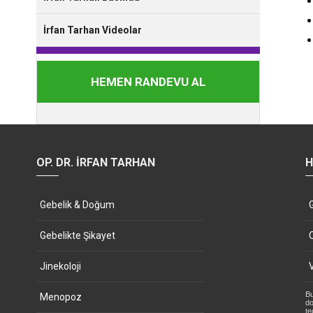
İrfan Tarhan Videolar
HEMEN RANDEVU AL
OP. DR. İRFAN TARHAN
H
Gebelik & Doğum
Gebelikte Şikayet
Jinekoloji
Bu
Menopoz
do
te