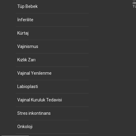
de
Tüp Bebek
Tü
İnferilite
Kürtaj
Vajinismus
Kızlık Zarı
Vajinal Yenilenme
Labioplasti
Vajinal Kuruluk Tedavisi
Stres inkontinans
Onkoloji