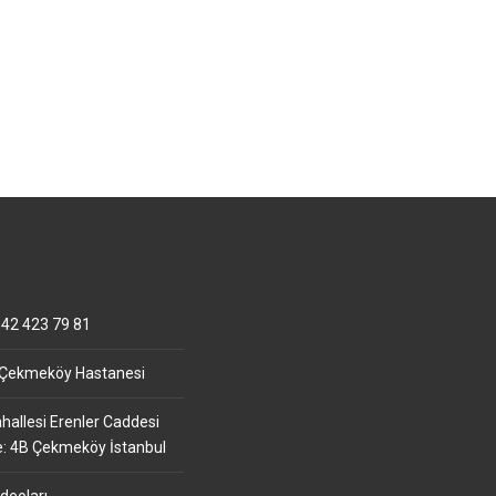
42 423 79 81
 Çekmeköy Hastanesi
allesi Erenler Caddesi
e: 4B Çekmeköy İstanbul