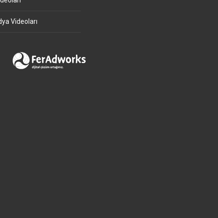
deoları
ya Videoları