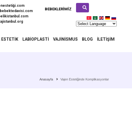
enestetiği.com
BEBEKLERIMIZ
bebektedavisi.com
elikistanbul.com
ajistanbul.org
 ESTETIK
LABIOPLASTI
VAJINISMUS
BLOG
İLETIŞIM
Anasayfa
Vajen Estetiğinde Komplikasyonlar