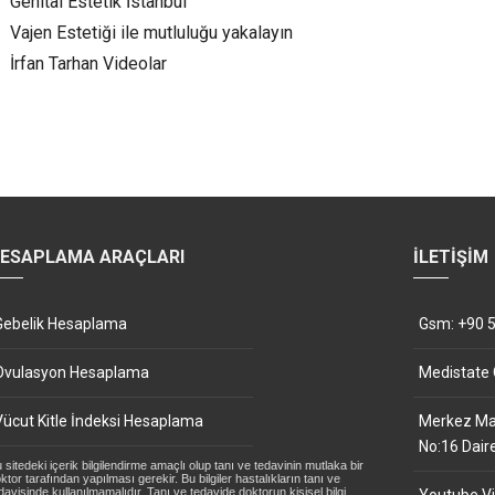
Genital Estetik İstanbul
Vajen Estetiği ile mutluluğu yakalayın
İrfan Tarhan Videolar
ESAPLAMA ARAÇLARI
İLETIŞIM
Gebelik Hesaplama
Gsm: +90 5
Ovulasyon Hesaplama
Medistate
Vücut Kitle İndeksi Hesaplama
Merkez Mah
No:16 Dair
 sitedeki içerik bilgilendirme amaçlı olup tanı ve tedavinin mutlaka bir
ktor tarafından yapılması gerekir. Bu bilgiler hastalıkların tanı ve
davisinde kullanılmamalıdır. Tanı ve tedavide doktorun kişisel bilgi,