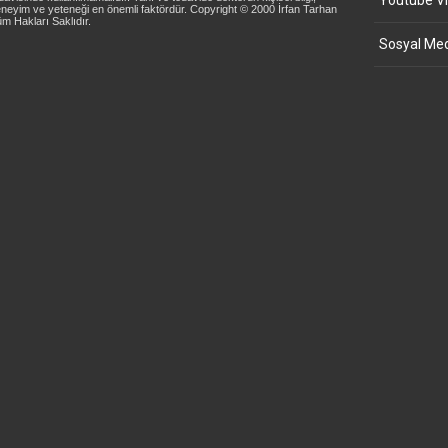
Youtube Vi
neyim ve yeteneği en önemli faktördür. Copyright © 2000 İrfan Tarhan
m Hakları Saklıdır.
Sosyal Med