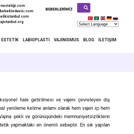
enestetiği.com
BEBEKLERIMIZ
bebektedavisi.com
elikistanbul.com
ajistanbul.org
 ESTETIK
LABIOPLASTI
VAJINISMUS
BLOG
İLETIŞIM
onksiyonel hale getirilmesi ve vajeni çevreleyen dış
jinal yenileme kelime anlamı olarak hem vajen içi hem
 Vajina şekli ve görünüşündeki memnuniyetsizliklerin
tetik yapmaktaki en önemli sebeptir. En sık yapılan