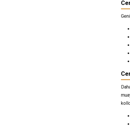
Cer
Geni
Cer
Daha
muay
koll