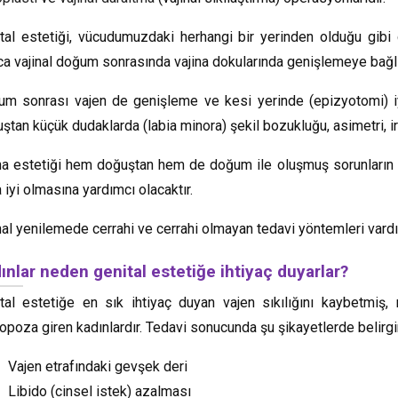
tal estetiği, vücudumuzdaki herhangi bir yerinden olduğu gibi 
ca vajinal doğum sonrasında vajina dokularında genişlemeye bağlı 
m sonrası vajen de genişleme ve kesi yerinde (epizyotomi) iyil
ştan küçük dudaklarda (labia minora) şekil bozukluğu, asimetri, iril
na estetiği hem doğuştan hem de doğum ile oluşmuş sorunların g
 iyi olmasına yardımcı olacaktır.
nal yenilemede cerrahi ve cerrahi olmayan tedavi yöntemleri vardı
ınlar neden genital estetiğe ihtiyaç duyarlar?
tal estetiğe en sık ihtiyaç duyan vajen sıkılığını kaybetmi
poza giren kadınlardır. Tedavi sonucunda şu şikayetlerde belirgin
Vajen etrafındaki gevşek deri
Libido (cinsel istek) azalması