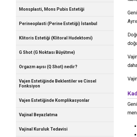
Monsplasti, Mons Pubis Estetiği
Geni
Ayrı
Perineoplasti (Perine Estetiği) İstanbul
Doğu
Klitoris Estetiği (Klitoral Hudektomi)
doğu
G Shot (G Noktası Büyütme)
Vaji
daha
Orgazm aşısı (Q Shot) nedir?
Vaji
Vajen Estetiğinde Beklentiler ve Cinsel
Fonksiyon
Kad
Vajen Estetiğinde Komplikasyonlar
Geni
meno
Vajinal Beyazlatma
Vajinal Kuruluk Tedavisi