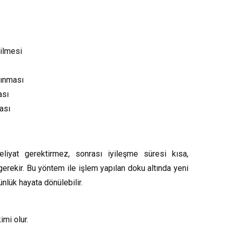
rilmesi
alınması
ası
ması
meliyat gerektirmez, sonrası iyileşme süresi kısa,
gerekir. Bu yöntem ile işlem yapılan doku altında yeni
nlük hayata dönülebilir.
imi olur.