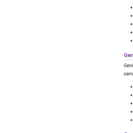
Gen
Geni
cerr