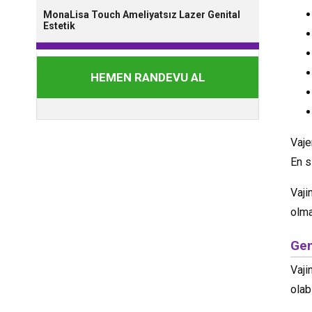
MonaLisa Touch Ameliyatsız Lazer Genital
Estetik
HEMEN RANDEVU AL
Vaje
En s
Vaji
olma
Gen
Vaji
olabi