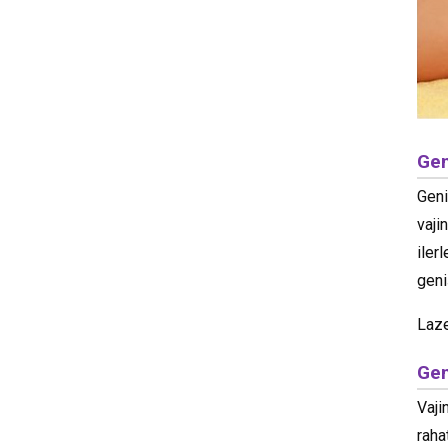
Gen
Geni
vaji
iler
geni
Laze
Gen
Vaji
raha