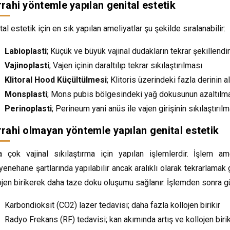
rahi yöntemle yapılan genital estetik
tal estetik için en sık yapılan ameliyatlar şu şekilde sıralanabilir:
Labioplasti
; Küçük ve büyük vajinal dudakların tekrar şekillendi
Vajinoplasti
; Vajen içinin daraltılıp tekrar sıkılaştırılması
Klitoral Hood Küçültülmesi
; Klitoris üzerindeki fazla derinin 
Monsplasti
; Mons pubis bölgesindeki yağ dokusunun azaltılm
Perinoplasti
; Perineum yani anüs ile vajen girişinin sıkılaştırıl
rahi olmayan yöntemle yapılan genital estetik
 çok vajinal sıkılaştırma için yapılan işlemlerdir. İşlem a
enehane şartlarında yapılabilir ancak aralıklı olarak tekrarlamak 
ojen birikerek daha taze doku oluşumu sağlanır. İşlemden sonra gü
Karbondioksit (CO2) lazer tedavisi; daha fazla kollojen birikir
Radyo Frekans (RF) tedavisi; kan akımında artış ve kollojen birik