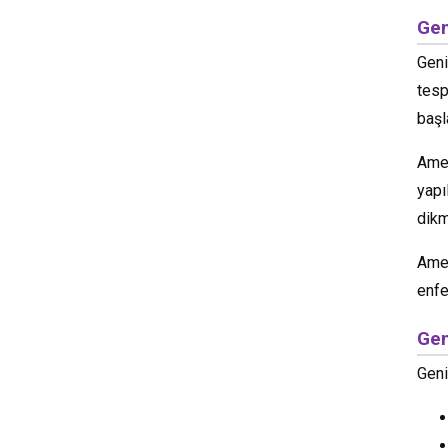
Gen
Geni
tesp
başl
Amel
yapı
dikm
Amel
enfe
Gen
Geni