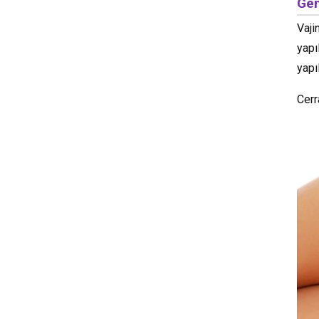
Gen
Vaji
yapı
yapı
Cerr