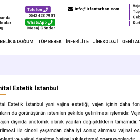
Vaj
info@irfantarhan.com
Telefon
Tüp
0542 423 79 81
Geb
sında
WhatsApp
deolar
Kurt
og
Mesaj Gönder
BELIK & DOĞUM
TÜP BEBEK
İNFERILITE
JINEKOLOJI
GENITAL
ital Estetik İstanbul
tal Estetik İstanbul yani vajina estetiği, vajen içinin daha f
ların da görünüşünün istenilen şekilde getirilmesi işlemidir. Va
ajen dışında anotomik olarak yapılan değişikliklerin tamamıdır.
rilmesi ile cinsel yaşamdan daha iyi sonuç alınması vajinal es
oplasti
ve
vajinal daraltma
(vajinal sıkılaştırma) operasyonlarıdır.