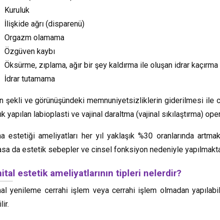
Kuruluk
İlişkide ağrı (disparenü)
Orgazm olamama
Özgüven kaybı
Öksürme, zıplama, ağır bir şey kaldırma ile oluşan idrar kaçırma
İdrar tutamama
n şekli ve görünüşündeki memnuniyetsizliklerin giderilmesi ile ci
ık yapılan labioplasti ve vajinal daraltma (vajinal sıkılaştırma) ope
na estetiği ameliyatları her yıl yaklaşık %30 oranlarında artmakta
sa da estetik sebepler ve cinsel fonksiyon nedeniyle yapılmakta
ital estetik ameliyatlarının tipleri nelerdir?
nal yenileme cerrahi işlem veya cerrahi işlem olmadan yapılabil
lir.