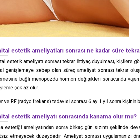
ital estetik ameliyatları sonrası ne kadar süre tekra
tal estetik ameliyatı sonrası tekrar ihtiyaç duyulması, kişilere g
nal genişlemeye sebep olan süreç ameliyat sonrası tekrar ol
lemesine bağlı menopozda hormon değişikleri sonucunda vajen d
şleme çok az olur.
r ve RF (radyo frekans) tedavisi sonrası 6 ay 1 yıl sonra kişinin
ital estetik ameliyatı sonrasında kanama olur mu?
na estetiği ameliyatından sonra birkaç gün sızıntı şeklinde de
tsız etmeyecek düzeydedir. Ameliyat sonrası uygulamanızı ö