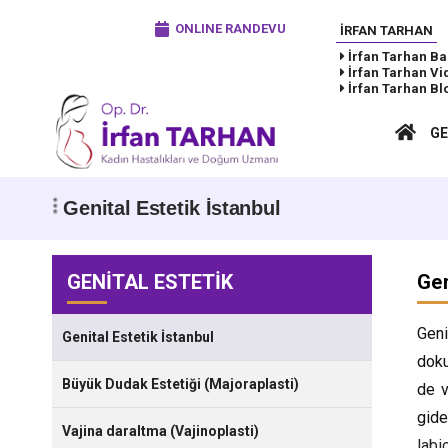
ONLINE RANDEVU
İRFAN TARHAN
İrfan Tarhan
Ba
İrfan Tarhan
Vi
İrfan Tarhan
Bl
GE
Genital Estetik İstanbul
GENİTAL ESTETİK
Gen
Geni
Genital Estetik İstanbul
doku
Büyük Dudak Estetiği (Majoraplasti)
de v
gide
Vajina daraltma (Vajinoplasti)
labi