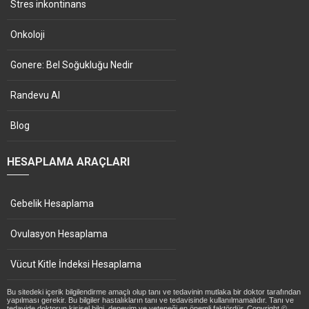
Stres inkontinans
Onkoloji
Gonere: Bel Soğukluğu Nedir
Randevu Al
Blog
HESAPLAMA ARAÇLARI
Gebelik Hesaplama
Ovulasyon Hesaplama
Vücut Kitle İndeksi Hesaplama
Bu sitedeki içerik bilgilendirme amaçlı olup tanı ve tedavinin mutlaka bir doktor tarafından
yapılması gerekir. Bu bilgiler hastalıkların tanı ve tedavisinde kullanılmamalıdır. Tanı ve
tedavide doktorun kişisel bilgi, deneyim ve yeteneği en önemli faktördür. Copyright ©