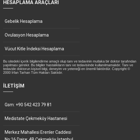
HESAPLAMA ARAÇLARI
Gebelik Hesaplama
Ovulasyon Hesaplama
Vücut Kitle İndeksi Hesaplama
Bu sitedeki içerik bilgilendirme amaçlı olup tanı ve tedavinin mutlaka bir doktor tarafından
yapılması gerekir. Bu bilgiler hastalıkların tanı ve tedavisinde kullanılmamalıdır. Tanı ve
tedavide doktorun kişisel bilgi, deneyim ve yeteneği en önemli faktördür. Copyright ©
2000 İrfan Tarhan Tüm Hakları Saklıdır.
İLETIŞIM
Gsm: +90 542 423 79 81
Medistate Çekmeköy Hastanesi
Merkez Mahallesi Erenler Caddesi
No:16 Daire: 4B Çekmeköy İstanbul