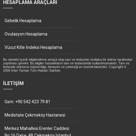
HESAPLAMA ARAÇLARI
Gebelik Hesaplama
Ovulasyon Hesaplama
Vücut Kitle İndeksi Hesaplama
Bu sitedeki içerik bilgilendirme amaçlı olup tanı ve tedavinin mutlaka bir doktor tarafından
yapılması gerekir. Bu bilgiler hastalıkların tanı ve tedavisinde kullanılmamalıdır. Tanı ve
tedavide doktorun kişisel bilgi, deneyim ve yeteneği en önemli faktördür. Copyright ©
2000 İrfan Tarhan Tüm Hakları Saklıdır.
İLETIŞIM
Gsm: +90 542 423 79 81
Medistate Çekmeköy Hastanesi
Merkez Mahallesi Erenler Caddesi
No:16 Daire: 4B Çekmeköy İstanbul