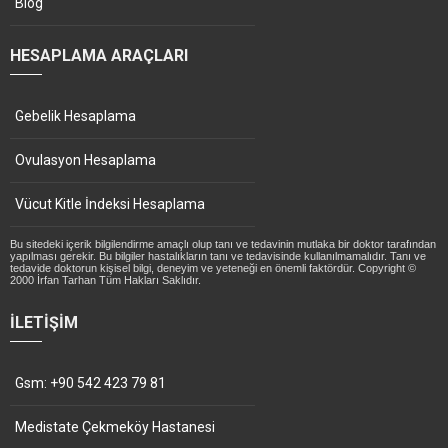
Blog
HESAPLAMA ARAÇLARI
Gebelik Hesaplama
Ovulasyon Hesaplama
Vücut Kitle İndeksi Hesaplama
Bu sitedeki içerik bilgilendirme amaçlı olup tanı ve tedavinin mutlaka bir doktor tarafından
yapılması gerekir. Bu bilgiler hastalıkların tanı ve tedavisinde kullanılmamalıdır. Tanı ve
tedavide doktorun kişisel bilgi, deneyim ve yeteneği en önemli faktördür. Copyright ©
2000 İrfan Tarhan Tüm Hakları Saklıdır.
İLETIŞIM
Gsm: +90 542 423 79 81
Medistate Çekmeköy Hastanesi