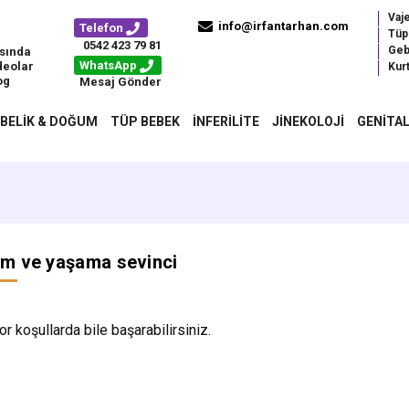
Vaj
info@irfantarhan.com
Telefon
Tüp
0542 423 79 81
Geb
sında
WhatsApp
deolar
Kurt
og
Mesaj Gönder
BELIK & DOĞUM
TÜP BEBEK
İNFERILITE
JINEKOLOJI
GENITAL
m ve yaşama sevinci
or koşullarda bile başarabilirsiniz.