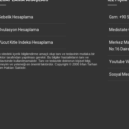
Gebelik Hesaplama
Gsm: +90 5
Ovulasyon Hesaplama
Medistate
Vücut Kitle İndeksi Hesaplama
Merkez Mah
No:16 Dair
 sitedeki içerik bilgilendirme amaçlı olup tanı ve tedavinin mutlaka bir
ktor tarafından yapılması gerekir. Bu bilgiler hastalıkların tanı ve
davisinde kullanılmamalıdır. Tanı ve tedavide doktorun kişisel bilgi,
Youtube Vi
neyim ve yeteneği en önemli faktördür. Copyright © 2000 İrfan Tarhan
m Hakları Saklıdır.
Sosyal Med