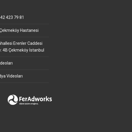
42 423 79 81
 Çekmeköy Hastanesi
allesi Erenler Caddesi
e: 4B Çekmeköy İstanbul
deoları
ya Videoları