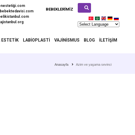
enestetiği.com
BEBEKLERIMIZ
bebektedavisi.com
elikistanbul.com
ajistanbul.org
 ESTETIK
LABIOPLASTI
VAJINISMUS
BLOG
İLETIŞIM
Anasayfa
Azim ve yaşama sevinci