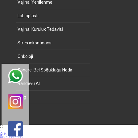
Vajinal Yenilenme
Labioplasti
Vajinal Kuruluk Tedavisi
Stres inkontinans
Onkoloji
Gonere: Bel Soğukluğu Nedir
Randevu Al
Blog
×
İSTANBUL
0542 423 79 81