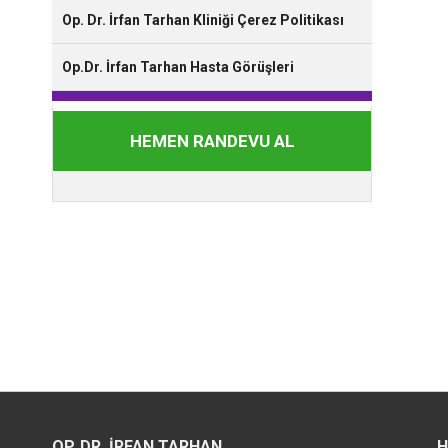
Op. Dr. İrfan Tarhan Kliniği Çerez Politikası
Op.Dr. İrfan Tarhan Hasta Görüşleri
HEMEN RANDEVU AL
OP. DR. İRFAN TARHAN
H