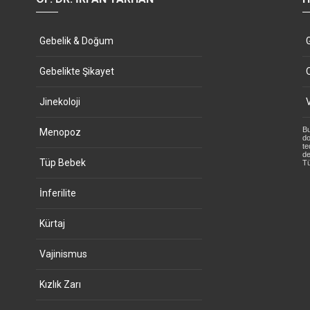
Gebelik & Doğum
Gebelikte Şikayet
Jinekoloji
Bu
Menopoz
do
te
de
Tüp Bebek
Tü
İnferilite
Kürtaj
Vajinismus
Kızlık Zarı