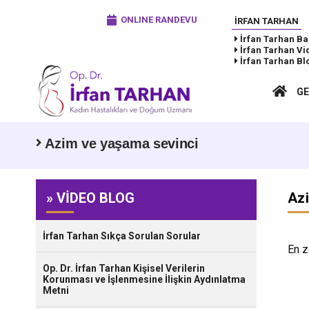
ONLINE RANDEVU
İRFAN TARHAN
İrfan Tarhan
Ba
İrfan Tarhan
Vi
İrfan Tarhan
Bl
GE
Azim ve yaşama sevinci
» VİDEO BLOG
Azi
İrfan Tarhan Sıkça Sorulan Sorular
En z
Op. Dr. İrfan Tarhan Kişisel Verilerin
Korunması ve İşlenmesine İlişkin Aydınlatma
Metni