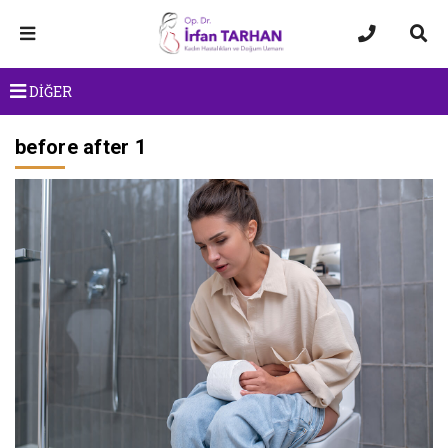
DİĞER
before after 1