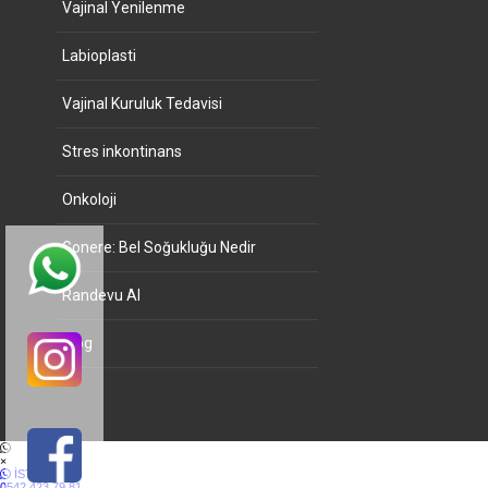
Vajinal Yenilenme
Labioplasti
Vajinal Kuruluk Tedavisi
Stres inkontinans
Onkoloji
Gonere: Bel Soğukluğu Nedir
Randevu Al
Blog
×
İSTANBUL
0542 423 79 81