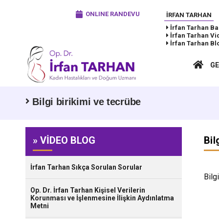
ONLINE RANDEVU
İRFAN TARHAN
İrfan Tarhan
Ba
İrfan Tarhan
Vi
İrfan Tarhan
Bl
GE
Bilgi birikimi ve tecrübe
» VİDEO BLOG
Bil
İrfan Tarhan Sıkça Sorulan Sorular
Bilg
Op. Dr. İrfan Tarhan Kişisel Verilerin
Korunması ve İşlenmesine İlişkin Aydınlatma
Metni