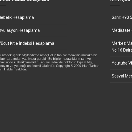
Gebelik Hesaplama
Gsm: +90 5
Ovulasyon Hesaplama
Medistate
Vücut Kitle İndeksi Hesaplama
Merkez Mah
No:16 Dair
 sitedeki içerik bilgilendirme amaçlı olup tanı ve tedavinin mutlaka bir
ktor tarafından yapılması gerekir. Bu bilgiler hastalıkların tanı ve
davisinde kullanılmamalıdır. Tanı ve tedavide doktorun kişisel bilgi,
Youtube Vi
neyim ve yeteneği en önemli faktördür. Copyright © 2000 İrfan Tarhan
m Hakları Saklıdır.
Sosyal Med