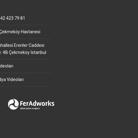
42 423 79 81
 Çekmeköy Hastanesi
allesi Erenler Caddesi
e: 4B Çekmeköy İstanbul
deoları
ya Videoları