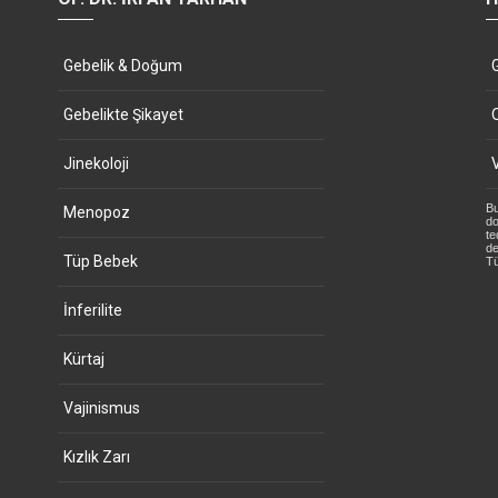
Gebelik & Doğum
Gebelikte Şikayet
Jinekoloji
Bu
Menopoz
do
te
de
Tüp Bebek
Tü
İnferilite
Kürtaj
Vajinismus
Kızlık Zarı