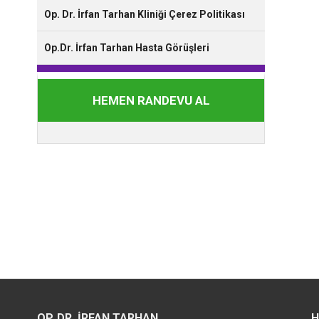
Op. Dr. İrfan Tarhan Kliniği Çerez Politikası
Op.Dr. İrfan Tarhan Hasta Görüşleri
HEMEN RANDEVU AL
OP. DR. İRFAN TARHAN
H