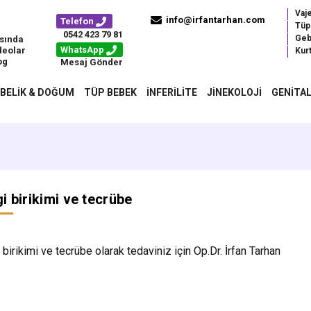
Vaj
info@irfantarhan.com
Telefon
Tüp
0542 423 79 81
Geb
sında
WhatsApp
deolar
Kurt
og
Mesaj Gönder
BELIK & DOĞUM
TÜP BEBEK
İNFERILITE
JINEKOLOJI
GENITAL
gi birikimi ve tecrübe
i birikimi ve tecrübe olarak tedaviniz için Op.Dr. İrfan Tarhan