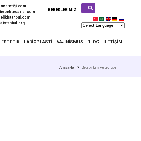
enestetiği.com
BEBEKLERIMIZ
bebektedavisi.com
elikistanbul.com
ajistanbul.org
 ESTETIK
LABIOPLASTI
VAJINISMUS
BLOG
İLETIŞIM
Anasayfa
Bilgi birikimi ve tecrübe