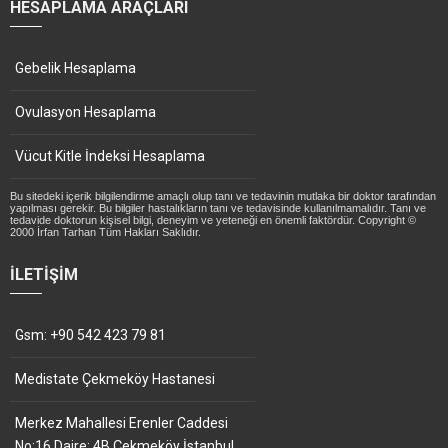
HESAPLAMA ARAÇLARI
Gebelik Hesaplama
Ovulasyon Hesaplama
Vücut Kitle İndeksi Hesaplama
Bu sitedeki içerik bilgilendirme amaçlı olup tanı ve tedavinin mutlaka bir doktor tarafından
yapılması gerekir. Bu bilgiler hastalıkların tanı ve tedavisinde kullanılmamalıdır. Tanı ve
tedavide doktorun kişisel bilgi, deneyim ve yeteneği en önemli faktördür. Copyright ©
2000 İrfan Tarhan Tüm Hakları Saklıdır.
İLETIŞIM
Gsm: +90 542 423 79 81
Medistate Çekmeköy Hastanesi
Merkez Mahallesi Erenler Caddesi
No:16 Daire: 4B Çekmeköy İstanbul