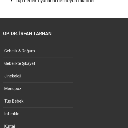
Tüp bebek fiyatlarını belirleyen faktörler
OP. DR. İRFAN TARHAN
Gebelik & Doğum
Gebelikte Şikayet
Jinekoloji
Menopoz
Tüp Bebek
İnferilite
Kürtaj