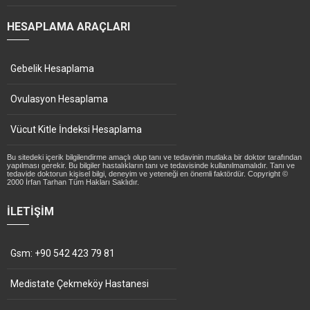
HESAPLAMA ARAÇLARI
Gebelik Hesaplama
Ovulasyon Hesaplama
Vücut Kitle İndeksi Hesaplama
Bu sitedeki içerik bilgilendirme amaçlı olup tanı ve tedavinin mutlaka bir doktor tarafından
yapılması gerekir. Bu bilgiler hastalıkların tanı ve tedavisinde kullanılmamalıdır. Tanı ve
tedavide doktorun kişisel bilgi, deneyim ve yeteneği en önemli faktördür. Copyright ©
2000 İrfan Tarhan Tüm Hakları Saklıdır.
İLETIŞIM
Gsm: +90 542 423 79 81
Medistate Çekmeköy Hastanesi