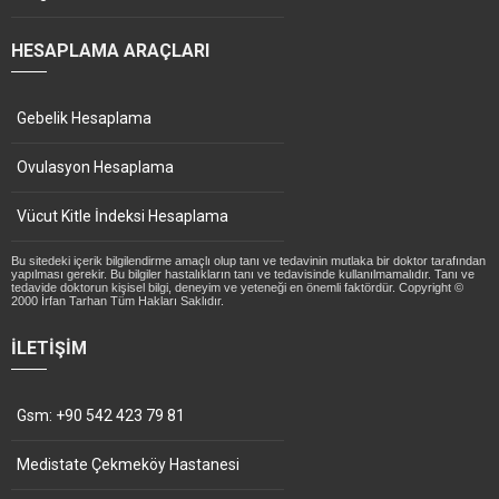
HESAPLAMA ARAÇLARI
Gebelik Hesaplama
Ovulasyon Hesaplama
Vücut Kitle İndeksi Hesaplama
Bu sitedeki içerik bilgilendirme amaçlı olup tanı ve tedavinin mutlaka bir doktor tarafından
yapılması gerekir. Bu bilgiler hastalıkların tanı ve tedavisinde kullanılmamalıdır. Tanı ve
tedavide doktorun kişisel bilgi, deneyim ve yeteneği en önemli faktördür. Copyright ©
2000 İrfan Tarhan Tüm Hakları Saklıdır.
İLETIŞIM
Gsm: +90 542 423 79 81
Medistate Çekmeköy Hastanesi