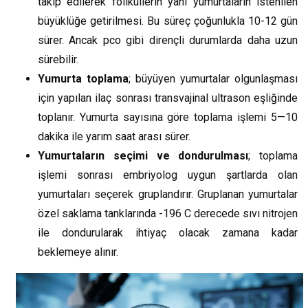
takip edilerek foliküllerin yani yumurtaların istenilen
büyüklüğe getirilmesi. Bu süreç çoğunlukla 10-12 gün
sürer. Ancak pco gibi dirençli durumlarda daha uzun
sürebilir.
Yumurta toplama
; büyüyen yumurtalar olgunlaşması
için yapılan ilaç sonrası transvajinal ultrason eşliğinde
toplanır. Yumurta sayısına göre toplama işlemi 5—10
dakika ile yarım saat arası sürer.
Yumurtaların seçimi ve dondurulması
; toplama
işlemi sonrası embriyolog uygun şartlarda olan
yumurtaları seçerek gruplandırır. Gruplanan yumurtalar
özel saklama tanklarında -196 C derecede sıvı nitrojen
ile dondurularak ihtiyaç olacak zamana kadar
beklemeye alınır.