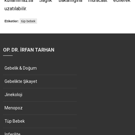
kullanılmazsa Sağlık Bakanlığına müracaat edilerek
uzatılabilir.
Etiketler:
tüp bebek
OP. DR. İRFAN TARHAN
Gebelik & Doğum
Gebelikte Şikayet
Jinekoloji
Menopoz
Tüp Bebek
İnferilite