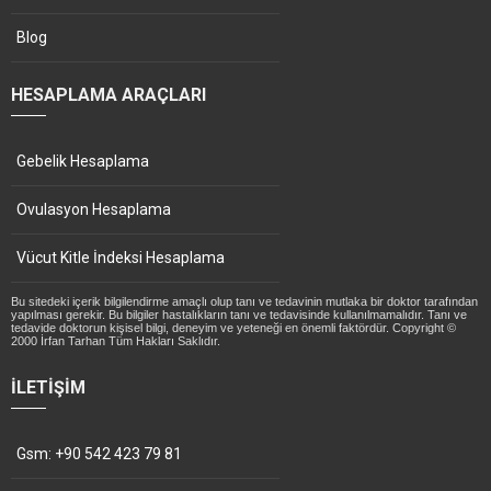
Blog
HESAPLAMA ARAÇLARI
Gebelik Hesaplama
Ovulasyon Hesaplama
Vücut Kitle İndeksi Hesaplama
Bu sitedeki içerik bilgilendirme amaçlı olup tanı ve tedavinin mutlaka bir doktor tarafından
yapılması gerekir. Bu bilgiler hastalıkların tanı ve tedavisinde kullanılmamalıdır. Tanı ve
tedavide doktorun kişisel bilgi, deneyim ve yeteneği en önemli faktördür. Copyright ©
2000 İrfan Tarhan Tüm Hakları Saklıdır.
İLETIŞIM
Gsm: +90 542 423 79 81