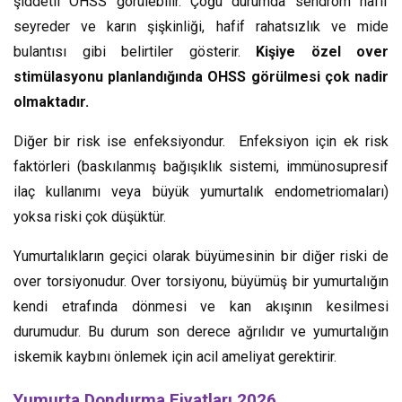
şiddetli OHSS görülebilir. Çoğu durumda sendrom hafif
seyreder ve karın şişkinliği, hafif rahatsızlık ve mide
bulantısı gibi belirtiler gösterir.
Kişiye özel over
stimülasyonu planlandığında OHSS görülmesi çok nadir
olmaktadır.
Diğer bir risk ise enfeksiyondur. Enfeksiyon için ek risk
faktörleri (baskılanmış bağışıklık sistemi, immünosupresif
ilaç kullanımı veya büyük yumurtalık endometriomaları)
yoksa riski çok düşüktür.
Yumurtalıkların geçici olarak büyümesinin bir diğer riski de
over torsiyonudur. Over torsiyonu, büyümüş bir yumurtalığın
kendi etrafında dönmesi ve kan akışının kesilmesi
durumudur. Bu durum son derece ağrılıdır ve yumurtalığın
iskemik kaybını önlemek için acil ameliyat gerektirir.
Yumurta Dondurma Fiyatları 2026