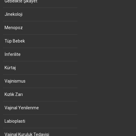
Gebelikte Şikayet
Jinekoloji
Menopoz
Tüp Bebek
İnferilite
Kürtaj
Vajinismus
Kızlık Zarı
Vajinal Yenilenme
Labioplasti
Vajinal Kuruluk Tedavisi