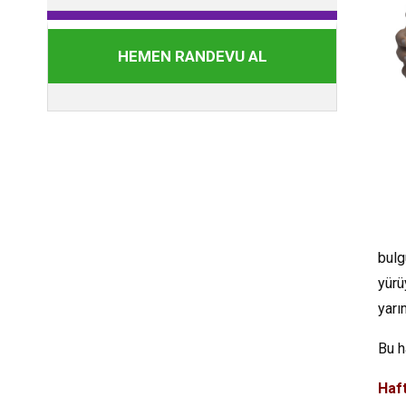
HEMEN RANDEVU AL
bulg
yürü
yarı
Bu h
Haft