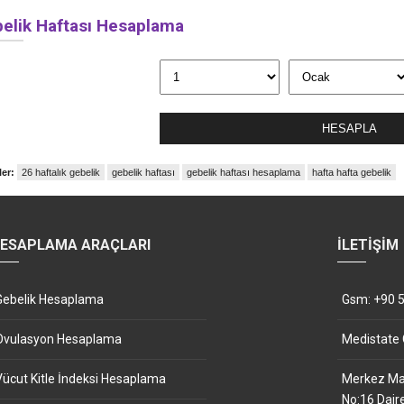
elik Haftası Hesaplama
HESAPLA
ler:
26 haftalık gebelik
gebelik haftası
gebelik haftası hesaplama
hafta hafta gebelik
ESAPLAMA ARAÇLARI
İLETIŞIM
Gebelik Hesaplama
Gsm: +90 5
Ovulasyon Hesaplama
Medistate
Vücut Kitle İndeksi Hesaplama
Merkez Mah
No:16 Dair