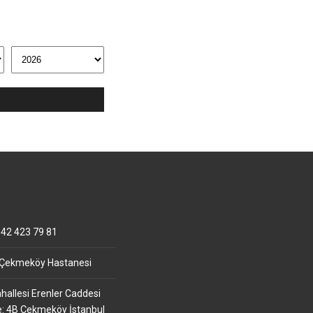
42 423 79 81
 Çekmeköy Hastanesi
allesi Erenler Caddesi
e: 4B Çekmeköy İstanbul