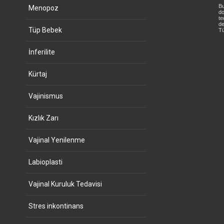
Bu
Menopoz
do
te
de
Tüp Bebek
Tü
İnferilite
Kürtaj
Vajinismus
Kızlık Zarı
Vajinal Yenilenme
Labioplasti
Vajinal Kuruluk Tedavisi
Stres inkontinans