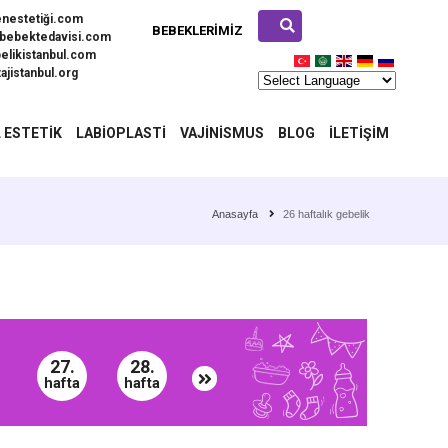
enestetiği.com
BEBEKLERIMIZ
bebektedavisi.com
elikistanbul.com
ajistanbul.org
 ESTETIK
LABIOPLASTI
VAJINISMUS
BLOG
İLETIŞIM
Anasayfa
26 haftalık gebelik
27.
28.
hafta
hafta