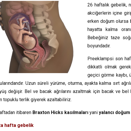
26 haftalık gebelik, 
akciğerlerin içine gi
erken doğum olursa 
hayatta kalma oranı
Bebeğiniz taze soğ
boyundadır.
Preeklampsi son haf
dikkatli olmak gereki
geçici görme kaybı, 
ularındandır. Uzun süreli yürüme, oturma, ayakta kalma sırt ağrıla
yüş değişir. Bel ve bacak ağrılarını azaltmak için bacak ve bel
m topuklu terlik giyerek azaltabiliriz.
aftadan itibaren
Braxton Hicks kasılmaları
yani
yalancı doğum 
a hafta gebelik