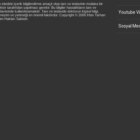
 sitedeki içerik bilgilendirme amaçlı olup tanı ve tedavinin mutlaka bir
ktor tarafından yapılması gerekir. Bu bilgiler hastalıkların tanı ve
davisinde kullanılmamalıdır. Tanı ve tedavide doktorun kişisel bilgi,
Youtube Vi
neyim ve yeteneği en önemli faktördür. Copyright © 2000 İrfan Tarhan
m Hakları Saklıdır.
Sosyal Med