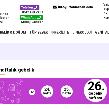
Vaj
info@irfantarhan.com
Telefon
Tüp
0542 423 79 81
Geb
sında
WhatsApp
deolar
Kurt
og
Mesaj Gönder
BELIK & DOĞUM
TÜP BEBEK
İNFERILITE
JINEKOLOJI
GENITAL
haftalık gebelik
26.
24.
25.
gebelik
hafta
hafta
haftası