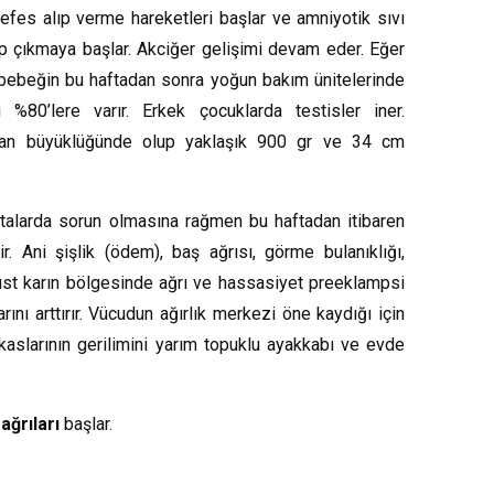
nefes alıp verme hareketleri başlar ve amniyotik sıvı
rip çıkmaya başlar. Akciğer gelişimi devam eder. Eğer
bebeğin bu haftadan sonra yoğun bakım ünitelerinde
 %80’lere varır. Erkek çocuklarda testisler iner.
an büyüklüğünde olup yaklaşık 900 gr ve 34 cm
talarda sorun olmasına rağmen bu haftadan itibaren
r. Ani şişlik (ödem), baş ağrısı, görme bulanıklığı,
üst karın bölgesinde ağrı ve hassasiyet preeklampsi
rını arttırır. Vücudun ağırlık merkezi öne kaydığı için
 kaslarının gerilimini yarım topuklu ayakkabı ve evde
ağrıları
başlar.