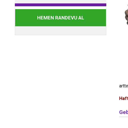
HEMEN RANDEVU AL
artt
Haft
Geb