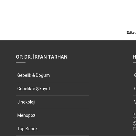
Etiket
OP. DR. İRFAN TARHAN
H
Gebelik & Doğum
Gebelikte Şikayet
Jinekoloji
Bu
Menopoz
do
te
de
Tüp Bebek
Tü