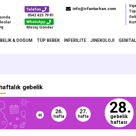
Vaj
info@irfantarhan.com
Telefon
Tüp
0542 423 79 81
Geb
sında
WhatsApp
deolar
Kurt
og
Mesaj Gönder
BELIK & DOĞUM
TÜP BEBEK
İNFERILITE
JINEKOLOJI
GENITAL
haftalık gebelik
28.
26.
27.
gebelik
hafta
hafta
haftası