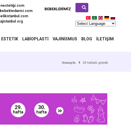
enestetiği.com
BEBEKLERIMIZ
bebektedavisi.com
elikistanbul.com
ajistanbul.org
 ESTETIK
LABIOPLASTI
VAJINISMUS
BLOG
İLETIŞIM
Anasayfa
28 haftalık gebelik
29.
30.
hafta
hafta