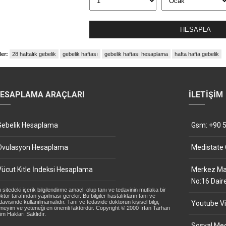
HESAPLA
ler:
28 haftalık gebelik
gebelik haftası
gebelik haftası hesaplama
hafta hafta gebelik
ESAPLAMA ARAÇLARI
İLETIŞIM
Gebelik Hesaplama
Gsm: +90 5
Ovulasyon Hesaplama
Medistate
Vücut Kitle İndeksi Hesaplama
Merkez Mah
No:16 Dair
 sitedeki içerik bilgilendirme amaçlı olup tanı ve tedavinin mutlaka bir
ktor tarafından yapılması gerekir. Bu bilgiler hastalıkların tanı ve
davisinde kullanılmamalıdır. Tanı ve tedavide doktorun kişisel bilgi,
Youtube Vi
neyim ve yeteneği en önemli faktördür. Copyright © 2000 İrfan Tarhan
m Hakları Saklıdır.
Sosyal Med