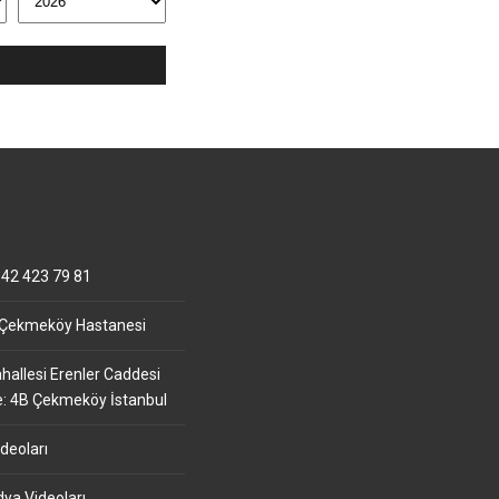
42 423 79 81
 Çekmeköy Hastanesi
allesi Erenler Caddesi
e: 4B Çekmeköy İstanbul
deoları
ya Videoları