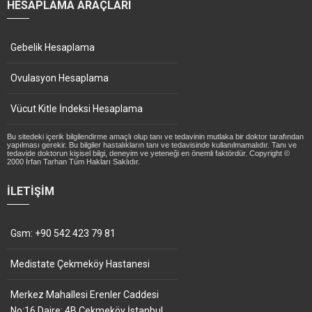
HESAPLAMA ARAÇLARI
Gebelik Hesaplama
Ovulasyon Hesaplama
Vücut Kitle İndeksi Hesaplama
Bu sitedeki içerik bilgilendirme amaçlı olup tanı ve tedavinin mutlaka bir doktor tarafından
yapılması gerekir. Bu bilgiler hastalıkların tanı ve tedavisinde kullanılmamalıdır. Tanı ve
tedavide doktorun kişisel bilgi, deneyim ve yeteneği en önemli faktördür. Copyright ©
2000 İrfan Tarhan Tüm Hakları Saklıdır.
İLETIŞIM
Gsm: +90 542 423 79 81
Medistate Çekmeköy Hastanesi
Merkez Mahallesi Erenler Caddesi
No:16 Daire: 4B Çekmeköy İstanbul