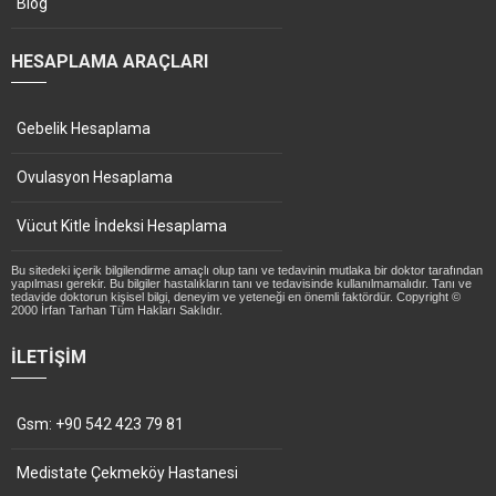
Blog
HESAPLAMA ARAÇLARI
Gebelik Hesaplama
Ovulasyon Hesaplama
Vücut Kitle İndeksi Hesaplama
Bu sitedeki içerik bilgilendirme amaçlı olup tanı ve tedavinin mutlaka bir doktor tarafından
yapılması gerekir. Bu bilgiler hastalıkların tanı ve tedavisinde kullanılmamalıdır. Tanı ve
tedavide doktorun kişisel bilgi, deneyim ve yeteneği en önemli faktördür. Copyright ©
2000 İrfan Tarhan Tüm Hakları Saklıdır.
İLETIŞIM
Gsm: +90 542 423 79 81
Medistate Çekmeköy Hastanesi