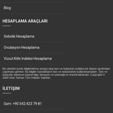
Blog
HESAPLAMA ARAÇLARI
Gebelik Hesaplama
Ovulasyon Hesaplama
Vücut Kitle İndeksi Hesaplama
Bu sitedeki içerik bilgilendirme amaçlı olup tanı ve tedavinin mutlaka bir doktor tarafından
yapılması gerekir. Bu bilgiler hastalıkların tanı ve tedavisinde kullanılmamalıdır. Tanı ve
tedavide doktorun kişisel bilgi, deneyim ve yeteneği en önemli faktördür. Copyright ©
2000 İrfan Tarhan Tüm Hakları Saklıdır.
İLETIŞIM
Gsm: +90 542 423 79 81