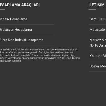
ESAPLAMA ARAÇLARI
İLETIŞIM
Gebelik Hesaplama
Gsm: +90 5
Ovulasyon Hesaplama
Medistate
Vücut Kitle İndeksi Hesaplama
Merkez Mah
No:16 Dair
 sitedeki içerik bilgilendirme amaçlı olup tanı ve tedavinin mutlaka bir
ktor tarafından yapılması gerekir. Bu bilgiler hastalıkların tanı ve
davisinde kullanılmamalıdır. Tanı ve tedavide doktorun kişisel bilgi,
Youtube Vi
neyim ve yeteneği en önemli faktördür. Copyright © 2000 İrfan Tarhan
m Hakları Saklıdır.
Sosyal Med