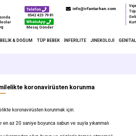
Vaj
info@irfantarhan.com
Telefon
Tüp
0542 423 79 81
Geb
sında
WhatsApp
deolar
Kurt
og
Mesaj Gönder
BELIK & DOĞUM
TÜP BEBEK
İNFERILITE
JINEKOLOJI
GENITAL
ilelikte koronavirüsten korunma
likte koronavirüsten korunmak için:
er en az 20 saniye boyunca sabun ve suyla yıkanmalı