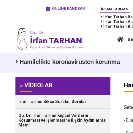
ONLINE RANDEVU
İRFAN TARHAN
İrfan Tarhan
Ba
İrfan Tarhan
Vi
İrfan Tarhan
Bl
GE
Hamilelikte koronavirüsten korunma
» VİDEOLAR
Ham
İrfan Tarhan Sıkça Sorulan Sorular
Gebe
Op. Dr. İrfan Tarhan Kişisel Verilerin
-Ell
Korunması ve İşlenmesine İlişkin Aydınlatma
Metni