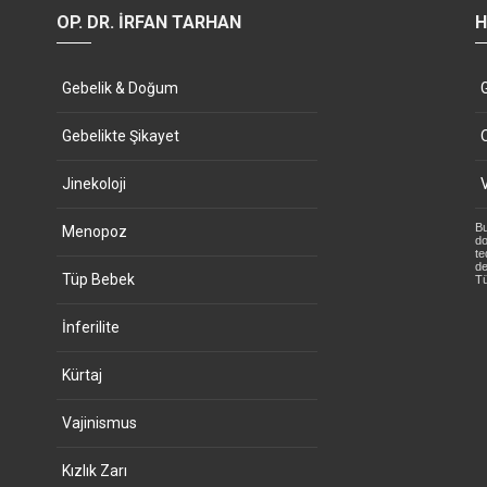
OP. DR. İRFAN TARHAN
H
Gebelik & Doğum
Gebelikte Şikayet
Jinekoloji
Bu
Menopoz
do
te
de
Tüp Bebek
Tü
İnferilite
Kürtaj
Vajinismus
Kızlık Zarı