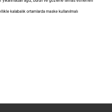
er yıkanmadan ağız, burun ve gözlerle temas etmemeli
llikle kalabalık ortamlarda maske kullanılmalı