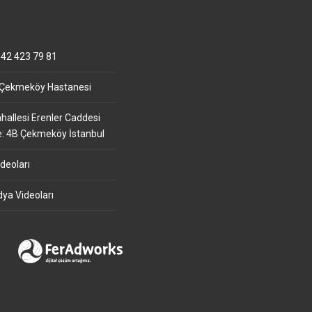
42 423 79 81
 Çekmeköy Hastanesi
allesi Erenler Caddesi
e: 4B Çekmeköy İstanbul
deoları
ya Videoları