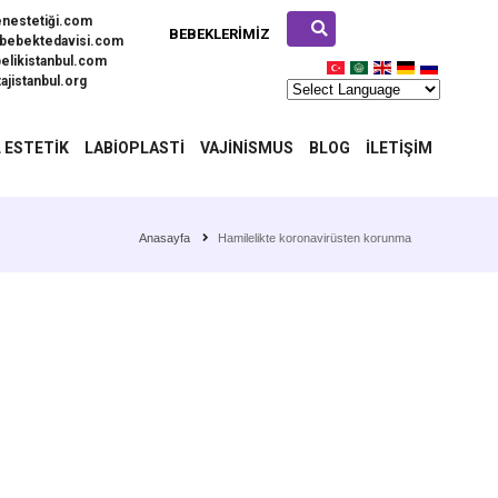
enestetiği.com
BEBEKLERIMIZ
bebektedavisi.com
elikistanbul.com
ajistanbul.org
 ESTETIK
LABIOPLASTI
VAJINISMUS
BLOG
İLETIŞIM
Anasayfa
Hamilelikte koronavirüsten korunma