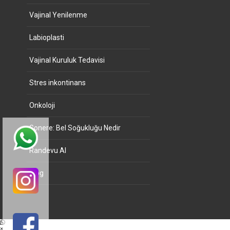
Vajinal Yenilenme
Labioplasti
Vajinal Kuruluk Tedavisi
Stres inkontinans
Onkoloji
Gonere: Bel Soğukluğu Nedir
Randevu Al
Blog
×