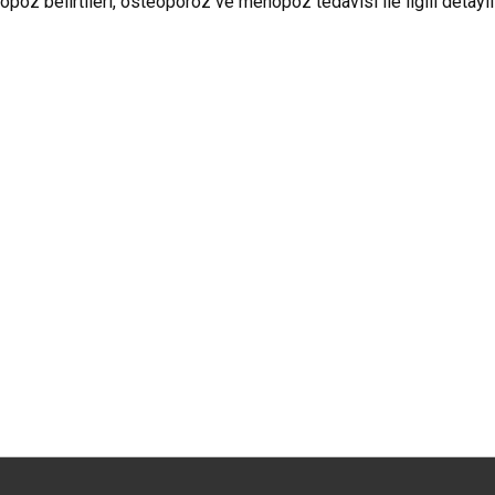
poz belirtileri, osteoporoz ve menopoz tedavisi ile ilgili detaylı 