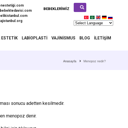
enestetiği.com
BEBEKLERIMIZ
bebektedavisi.com
elikistanbul.com
ajistanbul.org
 ESTETIK
LABIOPLASTI
VAJINISMUS
BLOG
İLETIŞIM
Anasayfa
Menopoz nedir?
aması sonucu adetten kesilmedir.
ken menopoz denir.