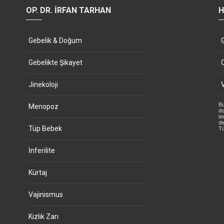
OP. DR. İRFAN TARHAN
H
Gebelik & Doğum
Gebelikte Şikayet
Jinekoloji
Bu
Menopoz
do
te
de
Tüp Bebek
Tü
İnferilite
Kürtaj
Vajinismus
Kızlık Zarı