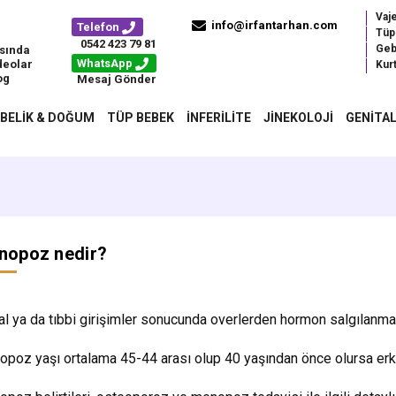
Vaj
info@irfantarhan.com
Telefon
Tüp
0542 423 79 81
Geb
sında
WhatsApp
deolar
Kurt
og
Mesaj Gönder
BELIK & DOĞUM
TÜP BEBEK
İNFERILITE
JINEKOLOJI
GENITAL
nopoz nedir?
l ya da tıbbi girişimler sonucunda overlerden hormon salgılanm
poz yaşı ortalama 45-44 arası olup 40 yaşından önce olursa er