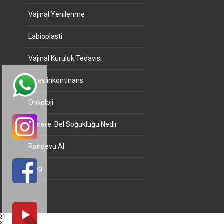
Vajinal Yenilenme
Labioplasti
Vajinal Kuruluk Tedavisi
Stres inkontinans
Onkoloji
Gonere: Bel Soğukluğu Nedir
Randevu Al
Blog
×