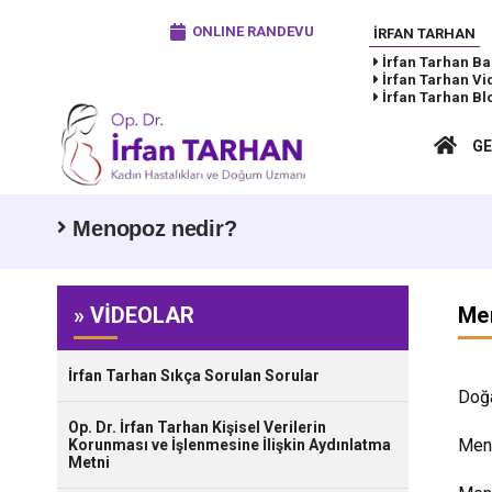
ONLINE RANDEVU
İRFAN TARHAN
İrfan Tarhan
Ba
İrfan Tarhan
Vi
İrfan Tarhan
Bl
GE
Menopoz nedir?
» VİDEOLAR
Me
İrfan Tarhan Sıkça Sorulan Sorular
Doğa
Op. Dr. İrfan Tarhan Kişisel Verilerin
Meno
Korunması ve İşlenmesine İlişkin Aydınlatma
Metni