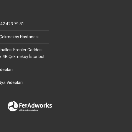
42 423 79 81
 Çekmeköy Hastanesi
allesi Erenler Caddesi
e: 4B Çekmeköy İstanbul
deoları
ya Videoları