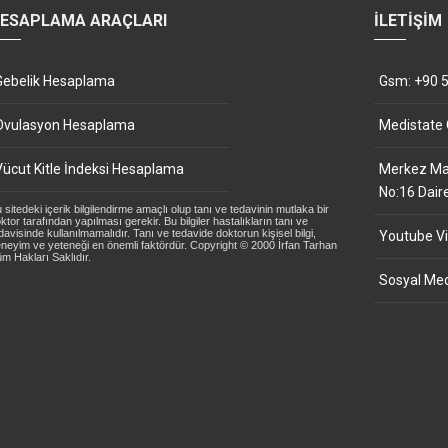
ESAPLAMA ARAÇLARI
İLETIŞIM
Gebelik Hesaplama
Gsm: +90 5
Ovulasyon Hesaplama
Medistate
Vücut Kitle İndeksi Hesaplama
Merkez Mah
No:16 Dair
 sitedeki içerik bilgilendirme amaçlı olup tanı ve tedavinin mutlaka bir
ktor tarafından yapılması gerekir. Bu bilgiler hastalıkların tanı ve
davisinde kullanılmamalıdır. Tanı ve tedavide doktorun kişisel bilgi,
Youtube Vi
neyim ve yeteneği en önemli faktördür. Copyright © 2000 İrfan Tarhan
m Hakları Saklıdır.
Sosyal Med