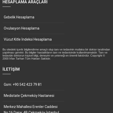
HESAPLAMA ARAÇLARI
Gebelik Hesaplama
Ovulasyon Hesaplama
Vücut Kitle İndeksi Hesaplama
Bu sitedeki içerik bilgilendirme amaçlı olup tanı ve tedavinin mutlaka bir doktor tarafından
yapılması gerekir. Bu bilgiler hastalıkların tanı ve tedavisinde kullanılmamalıdır. Tanı ve
tedavide doktorun kişisel bilgi, deneyim ve yeteneği en önemli faktördür. Copyright ©
2000 İrfan Tarhan Tüm Hakları Saklıdır.
İLETIŞIM
Gsm: +90 542 423 79 81
Medistate Çekmeköy Hastanesi
Merkez Mahallesi Erenler Caddesi
No:16 Daire: 4B Çekmeköy İstanbul