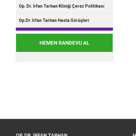
Op. Dr. İrfan Tarhan Kliniği Çerez Politikası
Op.Dr. İrfan Tarhan Hasta Görüşleri
HEMEN RANDEVU AL
OP. DR. İRFAN TARHAN
H