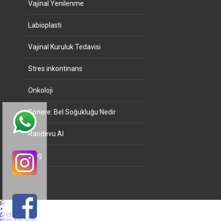
Vajinal Yenilenme
Labioplasti
Vajinal Kuruluk Tedavisi
Stres inkontinans
Onkoloji
Gonere: Bel Soğukluğu Nedir
Randevu Al
Blog
×
İSTANBUL
0542 423 79 81