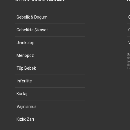
Gebelik & Doğum
Gebelikte Şikayet
Jinekoloji
Bu
Menopoz
do
te
de
Tüp Bebek
Tü
İnferilite
Kürtaj
Vajinismus
Kızlık Zarı