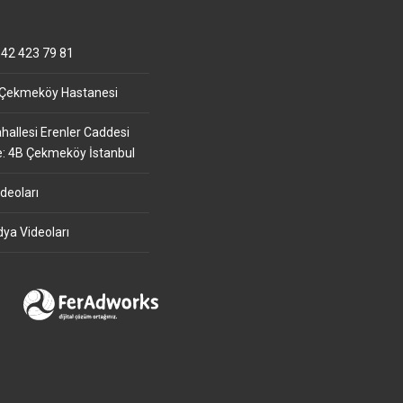
42 423 79 81
 Çekmeköy Hastanesi
allesi Erenler Caddesi
e: 4B Çekmeköy İstanbul
deoları
ya Videoları