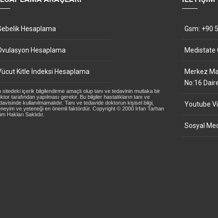
Gebelik Hesaplama
Gsm: +90 5
Ovulasyon Hesaplama
Medistate
Vücut Kitle İndeksi Hesaplama
Merkez Mah
No:16 Dair
 sitedeki içerik bilgilendirme amaçlı olup tanı ve tedavinin mutlaka bir
ktor tarafından yapılması gerekir. Bu bilgiler hastalıkların tanı ve
davisinde kullanılmamalıdır. Tanı ve tedavide doktorun kişisel bilgi,
Youtube Vi
neyim ve yeteneği en önemli faktördür. Copyright © 2000 İrfan Tarhan
m Hakları Saklıdır.
Sosyal Med