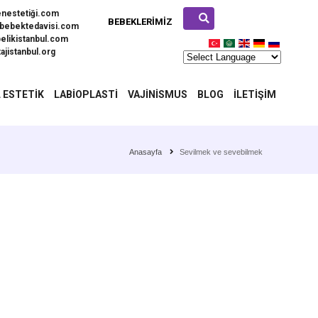
enestetiği.com
BEBEKLERIMIZ
bebektedavisi.com
elikistanbul.com
ajistanbul.org
 ESTETIK
LABIOPLASTI
VAJINISMUS
BLOG
İLETIŞIM
Anasayfa
Sevilmek ve sevebilmek