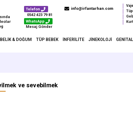
Vaj
info@irfantarhan.com
Telefon
Tüp
0542 423 79 81
Geb
sında
WhatsApp
deolar
Kurt
og
Mesaj Gönder
BELIK & DOĞUM
TÜP BEBEK
İNFERILITE
JINEKOLOJI
GENITAL
ilmek ve sevebilmek