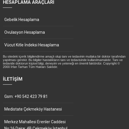
HESAPLAMA ARAÇLARI
Gebelik Hesaplama
Ovulasyon Hesaplama
Vücut Kitle İndeksi Hesaplama
Bu sitedeki içerik bilgilendirme amaçlı olup tanı ve tedavinin mutlaka bir doktor tarafından
yapılması gerekir. Bu bilgiler hastalıkların tanı ve tedavisinde kullanılmamalıdır. Tanı ve
tedavide doktorun kişisel bilgi, deneyim ve yeteneği en önemli faktördür. Copyright ©
2000 İrfan Tarhan Tüm Hakları Saklıdır.
İLETIŞIM
Gsm: +90 542 423 79 81
Medistate Çekmeköy Hastanesi
Merkez Mahallesi Erenler Caddesi
No:16 Daire: 4B Çekmeköy İstanbul