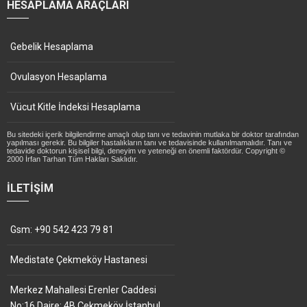
HESAPLAMA ARAÇLARI
Gebelik Hesaplama
Ovulasyon Hesaplama
Vücut Kitle İndeksi Hesaplama
Bu sitedeki içerik bilgilendirme amaçlı olup tanı ve tedavinin mutlaka bir doktor tarafından
yapılması gerekir. Bu bilgiler hastalıkların tanı ve tedavisinde kullanılmamalıdır. Tanı ve
tedavide doktorun kişisel bilgi, deneyim ve yeteneği en önemli faktördür. Copyright ©
2000 İrfan Tarhan Tüm Hakları Saklıdır.
İLETIŞIM
Gsm: +90 542 423 79 81
Medistate Çekmeköy Hastanesi
Merkez Mahallesi Erenler Caddesi
No:16 Daire: 4B Çekmeköy İstanbul