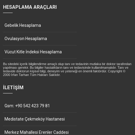
HESAPLAMA ARAÇLARI
Gebelik Hesaplama
Ovulasyon Hesaplama
Vücut Kitle İndeksi Hesaplama
Bu sitedeki içerik bilgilendirme amaçlı olup tanı ve tedavinin mutlaka bir doktor tarafından
yapılması gerekir. Bu bilgiler hastalıkların tanı ve tedavisinde kullanılmamalıdır. Tanı ve
tedavide doktorun kişisel bilgi, deneyim ve yeteneği en önemli faktördür. Copyright ©
2000 İrfan Tarhan Tüm Hakları Saklıdır.
İLETIŞIM
Gsm: +90 542 423 79 81
Medistate Çekmeköy Hastanesi
Merkez Mahallesi Erenler Caddesi