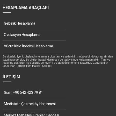
HESAPLAMA ARAÇLARI
Gebelik Hesaplama
Ovulasyon Hesaplama
Vücut Kitle İndeksi Hesaplama
Bu sitedeki içerik bilgilendirme amaçlı olup tanı ve tedavinin mutlaka bir doktor tarafından
yapılması gerekir. Bu bilgiler hastalıkların tanı ve tedavisinde kullanılmamalıdır. Tanı ve
tedavide doktorun kişisel bilgi, deneyim ve yeteneği en önemli faktördür. Copyright ©
2000 İrfan Tarhan Tüm Hakları Saklıdır.
İLETIŞIM
Gsm: +90 542 423 79 81
Medistate Çekmeköy Hastanesi
Merkez Mahallesi Erenler Caddesi