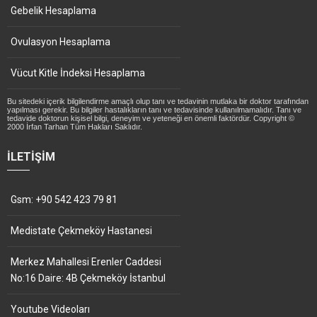
Gebelik Hesaplama
Ovulasyon Hesaplama
Vücut Kitle İndeksi Hesaplama
Bu sitedeki içerik bilgilendirme amaçlı olup tanı ve tedavinin mutlaka bir doktor tarafından
yapılması gerekir. Bu bilgiler hastalıkların tanı ve tedavisinde kullanılmamalıdır. Tanı ve
tedavide doktorun kişisel bilgi, deneyim ve yeteneği en önemli faktördür. Copyright ©
2000 İrfan Tarhan Tüm Hakları Saklıdır.
İLETIŞIM
Gsm: +90 542 423 79 81
Medistate Çekmeköy Hastanesi
Merkez Mahallesi Erenler Caddesi
No:16 Daire: 4B Çekmeköy İstanbul
Youtube Videoları