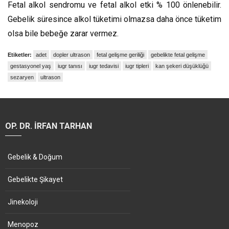
Fetal alkol sendromu ve fetal alkol etki % 100 önlenebilir.
Gebelik süresince alkol tüketimi olmazsa daha önce tüketim
olsa bile bebeğe zarar vermez.
Etiketler:
adet
dopler ultrason
fetal gelişme geriliği
gebelikte fetal gelişme
gestasyonel yaş
iugr tanısı
iugr tedavisi
iugr tipleri
kan şekeri düşüklüğü
sezaryen
ultrason
OP. DR. İRFAN TARHAN
Gebelik & Doğum
Gebelikte Şikayet
Jinekoloji
Menopoz