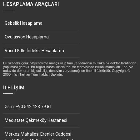
HESAPLAMA ARAÇLARI
Gebelik Hesaplama
Ovulasyon Hesaplama
Vücut Kitle İndeksi Hesaplama
Bu sitedeki içerik bilgilendirme amaçlı olup tanı ve tedavinin mutlaka bir doktor tarafından
yapılması gerekir. Bu bilgiler hastalıkların tanı ve tedavisinde kullanılmamalıdır. Tanı ve
tedavide doktorun kişisel bilgi, deneyim ve yeteneği en önemli faktördür. Copyright ©
2000 İrfan Tarhan Tüm Hakları Saklıdır.
İLETIŞIM
Gsm: +90 542 423 79 81
Medistate Çekmeköy Hastanesi
Merkez Mahallesi Erenler Caddesi