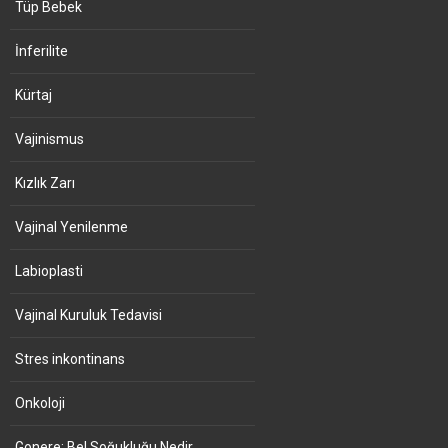
Tüp Bebek
İnferilite
Kürtaj
Vajinismus
Kızlık Zarı
Vajinal Yenilenme
Labioplasti
Vajinal Kuruluk Tedavisi
Stres inkontinans
Onkoloji
Gonere: Bel Soğukluğu Nedir